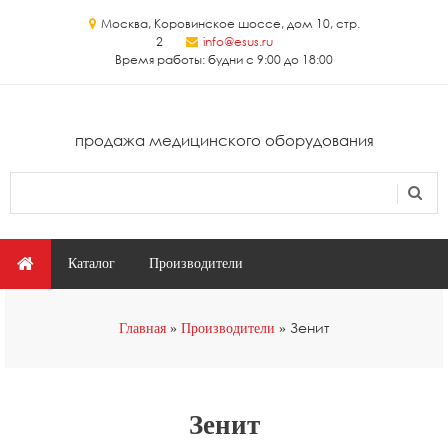
Перейти к основному содержанию
Москва, Коровинское шоссе, дом 10, стр.
2
info@esus.ru
Время работы: будни с 9:00 до 18:00
продажа медицинского оборудования
Поиск
Форма поиска
Главное меню
Каталог
Производители
Вы здесь
Зенит
Главная
Производители
Зенит