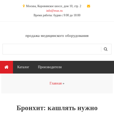
Перейти к основному содержанию
Москва, Коровинское шоссе, дом 10, стр. 2
info@esus.ru
Время работы: будни с 9:00 до 18:00
продажа медицинского оборудования
Поиск
Форма поиска
Главное меню
Каталог
Производители
Вы здесь
Главная
Бронхит: кашлять нужно