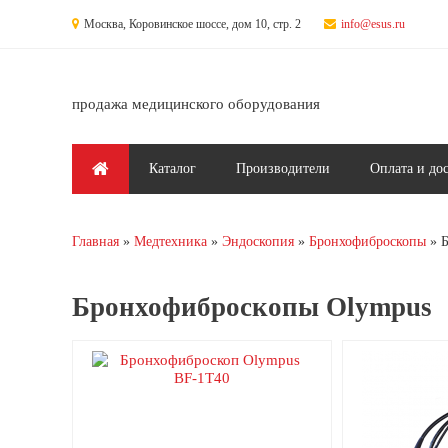
Перейти к основному содержанию
Москва, Коровинское шоссе, дом 10, стр. 2
info@esus.ru
продажа медицинского оборудования
Главное меню
Каталог
Производители
Оплата и до
Главная
Медтехника
Эндоскопия
Бронхофиброскопы
Вы здесь
Бронхофиброскопы Olympus