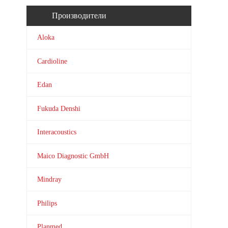
Производители
Aloka
Cardioline
Edan
Fukuda Denshi
Interacoustics
Maico Diagnostic GmbH
Mindray
Philips
Planmed