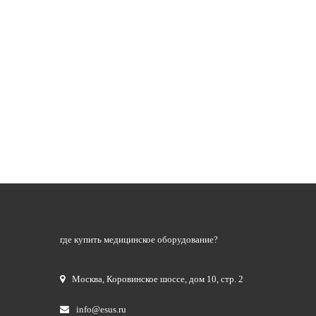
где купить медицинское оборудование?
Москва
,
Коровинское шоссе, дом 10, стр. 2
info@esus.ru