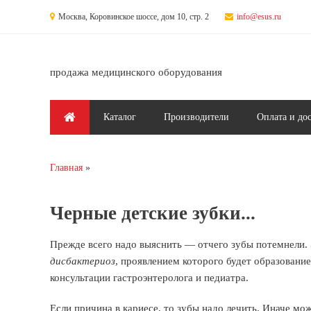
Перейти к основному содержанию
Москва, Коровинское шоссе, дом 10, стр. 2
info@esus.ru
продажа медицинского оборудования
Главное меню
Каталог
Производители
Оплата и до
Главная
Вы здесь
Черные детские зубки...
Прежде всего надо выяснить — отчего зубы потемнели.
дисбактериоз
, проявлением которого будет образовани
консультации гастроэнтеролога и педиатра.
Если причина в кариесе, то зубы надо лечить. Иначе мо