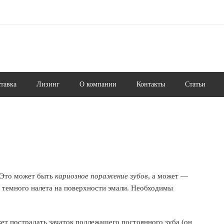
ставка
Лизинг
О компании
Контакты
Статьи
 Это может быть
кариозное поражение зубов
, а может —
е темного налета на поверхности эмали. Необходимы
жет пострадать зачаток подлежащего постоянного зуба (он