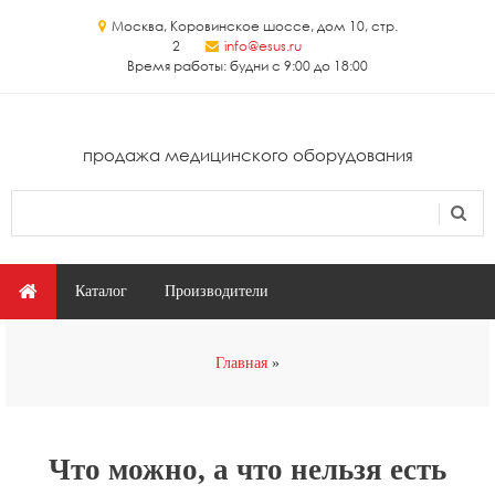
Перейти к основному содержанию
Москва, Коровинское шоссе, дом 10, стр.
2
info@esus.ru
Время работы: будни с 9:00 до 18:00
продажа медицинского оборудования
Поиск
Форма поиска
Главное меню
Каталог
Производители
Вы здесь
Главная
Что можно, а что нельзя есть