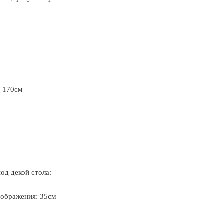
. 170см
од декой стола:
зображения: 35см