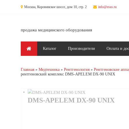
Перейти к основному содержанию
Москва, Коровинское шоссе, дом 10, стр. 2
info@esus.ru
продажа медицинского оборудования
Главное меню
Каталог
Производители
Оплата и до
Главная
Медтехника
Рентгенология
Рентгеновские аппа
рентгеновский комплекс DMS-APELEM DX-90 UNIX
DMS-APELEM DX-90 UNIX