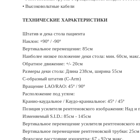
• Высоковольтные кабели
ТЕХНИЧЕСКИЕ ХАРАКТЕРИСТИКИ
Штатив и дека стола пациента
Наклон: +90º / -90º
Вертикальное перемещение: 85см
Наиболее низкое положение деки стола: мин. 60см, макс
Обратное движение: +/- 20см
Размеры деки стола: Длина 238см, ширина 55см
С-образный штатив (C-Arm)
Вращение LAO/RAO: 45º / 90º
Расположение под углом:
Кранио-каудальное / Каудо-краниальное: 45º / 45º
Позиция усилителя рентгеновского изображения: Над и п
Изменяемый S.I.D.: 85см - 145см
Вертикальное перемещение усилителя рентгеновского и
Вертикальное перемещение рентгеновской трубки: 25см
Фокусное расстояние изоцентра: 67 - 92см макс.