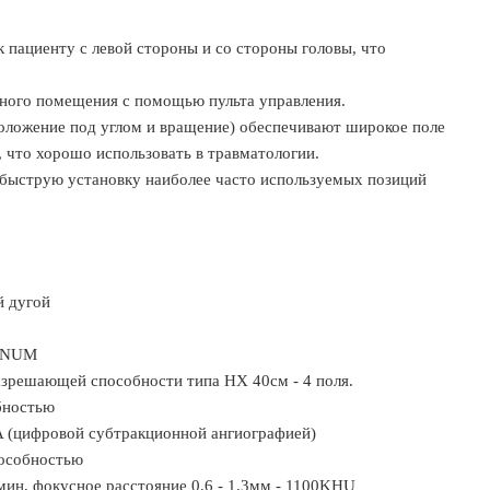
 пациенту с левой стороны и со стороны головы, что
ного помещения с помощью пульта управления.
положение под углом и вращение) обеспечивают широкое поле
 что хорошо использовать в травматологии.
быструю установку наиболее часто используемых позиций
й дугой
AGNUM
азрешающей способности типа НХ 40см - 4 поля.
бностью
A (цифровой субтракционной ангиографией)
пособностью
ин, фокусное расстояние 0.6 - 1.3мм - 1100KHU