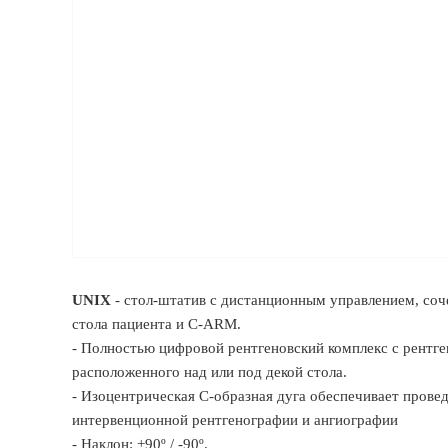
UNIX
- стол-штатив с дистанционным управлением, со
стола пациента и C-ARM.
- Полностью цифровой рентгеновский комплекс с рентге
расположенного над или под декой стола.
- Изоцентрическая C-образная дуга обеспечивает прове
интервенционной рентгенографии и ангиографии
- Наклон: +90º / -90º.