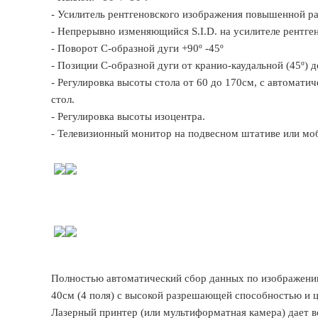
- Усилитель рентгеновского изображения повышенной 
- Непрерывно изменяющийся S.I.D. на усилителе рентген
- Поворот C-образной дуги +90º -45º
- Позиции C-образной дуги от кранио-каудальной (45º) д
- Регулировка высоты стола от 60 до 170см, с автомати
стол.
- Регулировка высоты изоцентра.
- Телевизионный монитор на подвесном штативе или мо
Полностью автоматический сбор данных по изображени
40см (4 поля) с высокой разрешающей способностью и 
Лазерный принтер (или мультиформатная камера) дает 