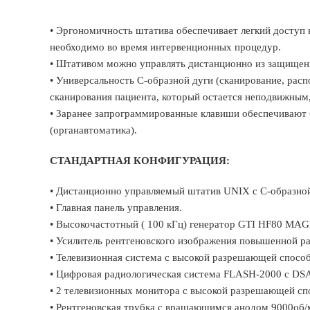
• Эргономичность штатива обеспечивает легкий доступ к
необходимо во время интервенционных процедур.
• Штативом можно управлять дистанционно из защищен
• Универсальность C-образной дуги (сканирование, рас
сканирования пациента, который остается неподвижным,
• Заранее запрограммированные клавиши обеспечивают 
(органавтоматика).
СТАНДАРТНАЯ КОНФИГУРАЦИЯ:
• Дистанционно управляемый штатив UNIX с C-образно
• Главная панель управления.
• Высокочастотный ( 100 кГц) генератор GTI HF80 M
• Усилитель рентгеновского изображения повышенной р
• Телевизионная система с высокой разрешающей спосо
• Цифровая радиологическая система FLASH-2000 с DS
• 2 телевизионных монитора с высокой разрешающей с
• Рентгеновская трубка с вращающимся анодом 9000об/м