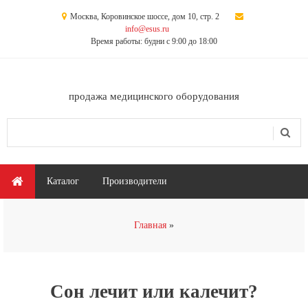
Перейти к основному содержанию
Москва, Коровинское шоссе, дом 10, стр. 2
info@esus.ru
Время работы: будни с 9:00 до 18:00
продажа медицинского оборудования
Поиск
Форма поиска
Главное меню
Каталог
Производители
Вы здесь
Главная
Cон лечит или калечит?