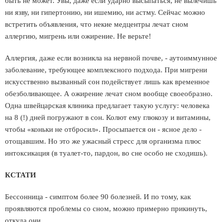
быть не может. Увы, даже если ударно высыпаться, не вылечишь
ни язву, ни гипертонию, ни ишемию, ни астму. Сейчас можно
встретить объявления, что некие медцентры лечат сном
аллергию, мигрень или ожирение. Не верьте!
Аллергия, даже если возникла на нервной почве, - аутоиммунное
заболевание, требующее комплексного подхода. При мигрени
искусственно вызванный сон подействует лишь как временное
обезболивающее. А ожирение лечат сном вообще своеобразно.
Одна швейцарская клиника предлагает такую услугу: человека
на 8 (!) дней погружают в сон. Колют ему глюкозу и витамины,
чтобы «коньки не отбросил». Просыпается он - ясное дело -
отощавшим. Но это же ужасный стресс для организма плюс
интоксикация (в туалет-то, пардон, во сне особо не сходишь).
КСТАТИ
Бессонница - симптом более 90 болезней. И по тому, как
проявляются проблемы со сном, можно примерно прикинуть,
откуда они.