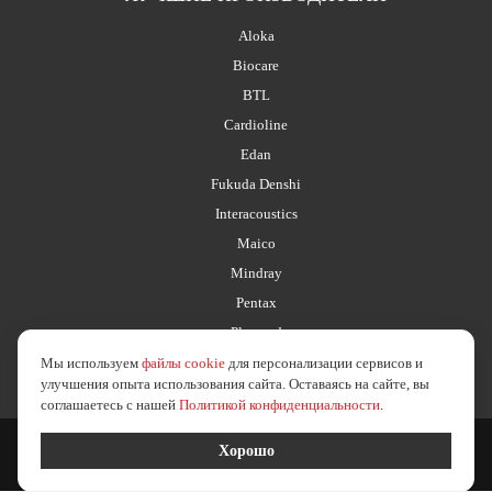
Aloka
Biocare
BTL
Cardioline
Edan
Fukuda Denshi
Interacoustics
Maico
Mindray
Pentax
Planmed
Мы используем
файлы cookie
для персонализации сервисов и
улучшения опыта использования сайта. Оставаясь на сайте, вы
соглашаетесь с нашей
Политикой конфиденциальности
.
2026 © esus.ru
политика в отношении обработки персональных данных
Хорошо
Создание сайта
Medafarm Studio