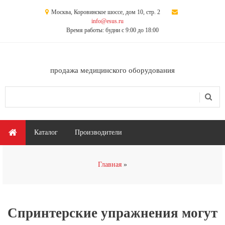
Перейти к основному содержанию
Москва, Коровинское шоссе, дом 10, стр. 2
info@esus.ru
Время работы: будни с 9:00 до 18:00
продажа медицинского оборудования
Поиск
Форма поиска
Главное меню
Каталог
Производители
Вы здесь
Главная
Cпринтерские упражнения могут