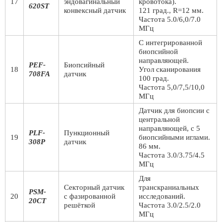
17
эндовагинальный
кровотока).
620ST
конвексный датчик
121 град., R=12 мм.
Частота 5.0/6,0/7.0
МГц
С интегрированной
биопсийной
направляющей.
PEF-
Биопсийный
18
Угол сканирования
708FA
датчик
100 град.
Частота 5,0/7,5/10,0
МГц
Датчик для биопсии с
центральной
направляющей, с 5
PLF-
Пункционный
19
биопсийными иглами.
308P
датчик
86 мм.
Частота 3.0/3.75/4.5
МГц
Для
Секторный датчик
транскраниальных
PSM-
20
с фазированной
исследований.
20CT
решёткой
Частота 3.0/2.5/2.0
МГц