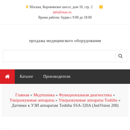
Перейти к основному содержанию
Москва, Коровинское шоссе, дом 10, стр. 2
info@esus.ru
Время работы: будни с 9:00 до 18:00
продажа медицинского оборудования
Поиск
Форма поиска
Главное меню
Каталог
Производители
Главная
Медтехника
Функциональная диагностика
Ультразвуковые аппараты
Ультразвуковые аппараты Toshiba
Датчики к УЗИ аппаратам Toshiba SSA-320A (JustVision 200)