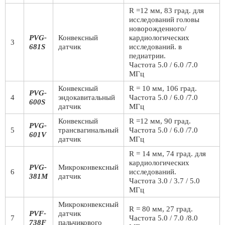
R =12 мм, 83 град. для
исследований головы
новорожденного/
PVG-
Конвексный
кардиологических
3
681S
датчик
исследований. в
педиатрии.
Частота 5.0 / 6.0 /7.0
МГц
Конвексный
R = 10 мм, 106 град.
PVG-
4
эндокавитальный
Частота 5.0 / 6.0 /7.0
600S
датчик
МГц
Конвексный
R =12 мм, 90 град.
PVG-
5
трансвагинальный
Частота 5.0 / 6.0 /7.0
601V
датчик
МГц
R = 14 мм, 74 град. для
кардиологических
PVG-
Микроконвексный
6
исследований.
381M
датчик
Частота 3.0 / 3.7 / 5.0
МГц
Микроконвексный
R = 80 мм, 27 град.
PVF-
датчик
7
Частота 5.0 / 7.0 /8.0
738F
пальчикового