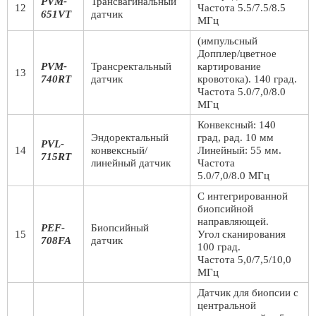
PVM-
Трансвагинальный
12
Частота 5.5/7.5/8.5
651VT
датчик
МГц
(импульсный
Допплер/цветное
PVM-
Трансректальный
картирование
13
740RT
датчик
кровотока). 140 град.
Частота 5.0/7,0/8.0
МГц
Конвексный: 140
Эндоректальный
град, рад. 10 мм
PVL-
14
конвексный/
Линейный: 55 мм.
715RT
линейный датчик
Частота
5.0/7,0/8.0 МГц
С интегрированной
биопсийной
направляющей.
PEF-
Биопсийный
15
Угол сканирования
708FA
датчик
100 град.
Частота 5,0/7,5/10,0
МГц
Датчик для биопсии с
центральной