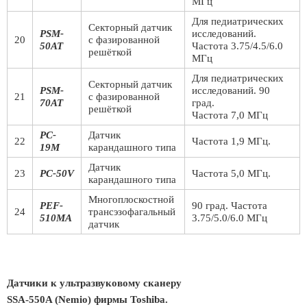
МГц
Для педиатрических
Секторный датчик
PSM-
исследований.
20
с фазированной
50AT
Частота 3.75/4.5/6.0
решёткой
МГц
Для педиатрических
Секторный датчик
PSM-
исследований. 90
21
с фазированной
70AT
град.
решёткой
Частота 7,0 МГц
PC-
Датчик
22
Частота 1,9 МГц.
19M
карандашного типа
Датчик
23
PC-50V
Частота 5,0 МГц.
карандашного типа
Многоплоскостной
PEF-
90 град. Частота
24
трансэзофагальный
510MA
3.75/5.0/6.0 МГц
датчик
Датчики к ультразвуковому сканеру
SSA-550A (Nemio) фирмы Toshiba.