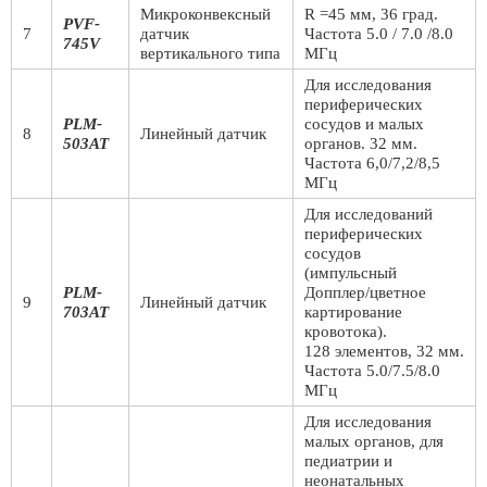
Микроконвексный
R =45 мм, 36 град.
PVF-
7
датчик
Частота 5.0 / 7.0 /8.0
745V
вертикального типа
МГц
Для исследования
периферических
PLM-
сосудов и малых
8
Линейный датчик
503AT
органов. 32 мм.
Частота 6,0/7,2/8,5
МГц
Для исследований
периферических
сосудов
(импульсный
PLM-
Допплер/цветное
9
Линейный датчик
703AT
картирование
кровотока).
128 элементов, 32 мм.
Частота 5.0/7.5/8.0
МГц
Для исследования
малых органов, для
педиатрии и
неонатальных