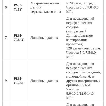
Микроконвексный
R =45 мм, 36 град.
PVF-
6
датчик
Частота 5.0 / 7.0 /8.0
745V
вертикального типа
МГц
Для исследований
периферических
сосудов
(импульсный
PLM-
Допплер/цветное
7
Линейный датчик
703AT
картирование
кровотока).
128 элементов, 32 мм.
Частота 5.0/7.5/8.0
МГц
Для исследования
периферических
сосудов, щитовидной,
молочной желёз и
PLM-
9
Линейный датчик
других поверностных
1202S
органов. 25 мм.
Частота
8.0/10.0/12.0/14.0
МГц
Для исследования