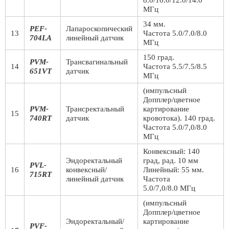
8.0/10.0/12.0/14.0
МГц
34 мм.
PEF-
Лапароскопический
13
Частота 5.0/7.0/8.0
704LA
линейный датчик
МГц
150 град.
PVM-
Трансвагинальный
14
Частота 5.5/7.5/8.5
651VT
датчик
МГц
(импульсный
Допплер/цветное
PVM-
Трансректальный
картирование
15
740RT
датчик
кровотока). 140 град.
Частота 5.0/7,0/8.0
МГц
Конвексный: 140
Эндоректальный
град, рад. 10 мм
PVL-
16
конвексный/
Линейный: 55 мм.
715RT
линейный датчик
Частота
5.0/7,0/8.0 МГц
(импульсный
Допплер/цветное
Эндоректальный/
картирование
PVF-