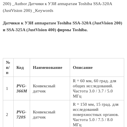
200) _Author Датчики к УЗИ аппаратам Toshiba SSA-320A
(JustVision 200) _Keywords
Датчики к УЗИ аппаратам Toshiba SSA-320A (JustVision 200)
и SSA-325A (JustVision 400) фирмы Toshiba.
№
п/
Код
Наименование
Описание
п
R = 60 мм, 60 град. для
PVG-
Конвексный
общих исследований.
1
366M
датчик
Частота 3.0 / 3.7 / 5.0
МГц
R = 150 мм, 15 град. для
исследований
PVG-
Конвексный
2
поверхностных органов.
720S
датчик
Частота 5.0 / 7.5 / 8.0
МГц