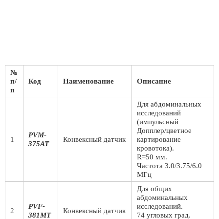
№
п/
Код
Наименование
Описание
п
Для абдоминальных
исследований
(импульсный
Допплер/цветное
PVM-
1
Конвексный датчик
картирование
375AT
кровотока).
R=50 мм.
Частота 3.0/3.75/6.0
МГц
Для общих
абдоминальных
PVF-
исследований.
2
Конвексный датчик
381MT
74 угловых град.