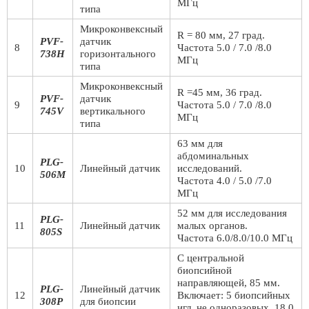
МГц
типа
Микроконвексный
R = 80 мм, 27 град.
PVF-
датчик
8
Частота 5.0 / 7.0 /8.0
738H
горизонтального
МГц
типа
Микроконвексный
R =45 мм, 36 град.
PVF-
датчик
9
Частота 5.0 / 7.0 /8.0
745V
вертикального
МГц
типа
63 мм для
абдоминальных
PLG-
10
Линейный датчик
исследований.
506M
Частота 4.0 / 5.0 /7.0
МГц
52 мм для исследования
PLG-
11
Линейный датчик
малых органов.
805S
Частота 6.0/8.0/10.0 МГц
С центральной
биопсийной
направляющей, 85 мм.
PLG-
Линейный датчик
12
Включает: 5 биопсийных
308P
для биопсии
игл, не одноразовых, 18.0