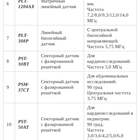
PLT-
Матричный
6
мм.
1204AX
линейный датчик
Частота
7,2/8,0/9,3/12,0/14,0
МГц
С центральной
Линейный
PLT-
биопсийной
7
биопсийный
308P
направляющей.
датчик
Частота 3,75 МГц
Секторный датчик
Для
PST-
8
с фазированной
кардиоисследований.
30BT
решёткой
Частота 3,0 МГц
Для абдоминальных
Секторный датчик
исследований.
PSM-
9
с фазированной
90 град
37CT
решёткой
Центральная частота
3,75 МГц
Для
кардиоисследований в
Секторный датчик
педиатрии.
PST-
10
с фазированной
90 град.
50AT
решёткой
Частота
3,0/3,6/4,2/5,0/6,0