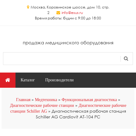
Перейти к основному содержанию
Москва, Коровинское шоссе, дом 10, стр.
2
info@esus.ru
Время работы: будни с 9:00 до 18:00
продажа медицинского оборудования
Поиск
Форма поиска
Главное меню
Каталог
Производители
Главная
Медтехника
Функциональная диагностика
Диагностические рабочие станции
Диагностические рабочие
Диагностическая рабочая станция
станции Schiller AG
Schiller AG Cardiovit AT-104 PC