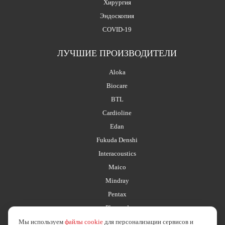
Хирургия
Эндоскопия
COVID-19
ЛУЧШИЕ ПРОИЗВОДИТЕЛИ
Aloka
Biocare
BTL
Cardioline
Edan
Fukuda Denshi
Interacoustics
Maico
Mindray
Pentax
Planmed
Мы используем
файлы cookie
для персонализации сервисов и