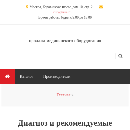
Перейти к основному содержанию
Москва, Коровинское шоссе, дом 10, стр. 2
info@esus.ru
Время работы: будни с 9:00 до 18:00
продажа медицинского оборудования
Поиск
Форма поиска
Главное меню
Каталог
Производители
Вы здесь
Главная
Диагноз и рекомендуемые