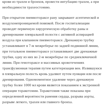
крови из трахеи и бронхов, провести интубацию трахеи, а при
необходимости трахеостомию.
При открытом пневмотораксе рану закрывают асептической и
воздухонепроницаемой повязкой. После госпитализации
проводят первичную хирургическую обработку раны и
дренирование плевральной полости с активной аспирацией
воздуха при клапанном пневмотораксе. Дренажную трубку
устанавливают в 7-м межреберье по задней подвижной линии,
при тотальном пневмотораксе устанавливают две дренажные
трубки, одну из них во 2-м межреберье по среднеключичной
линии. При гемотораксе и массивных кровотечениях
трансфузионная терапия путем катетеризации вен. Излившуюся
в плевральную полость кровь удаляют путем пункции или после
дренирования. Одномоментное удаление через дренажную
трубку более 1000 мл крови является показанием к экстренной
операции торакотомии. Торакотомия также показана при
определенной вероятности ранения сердца, разрыва аорты,
разрыве легкого, трахеи или главного бронха.