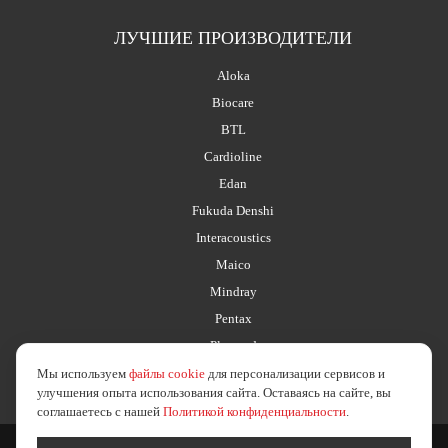
ЛУЧШИЕ ПРОИЗВОДИТЕЛИ
Aloka
Biocare
BTL
Cardioline
Edan
Fukuda Denshi
Interacoustics
Maico
Mindray
Pentax
Planmed
Мы используем
файлы cookie
для персонализации сервисов и
улучшения опыта использования сайта. Оставаясь на сайте, вы
соглашаетесь с нашей
Политикой конфиденциальности
.