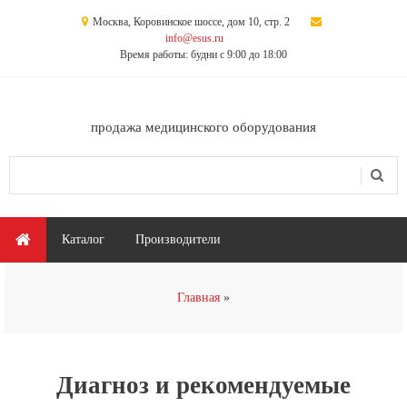
Перейти к основному содержанию
Москва, Коровинское шоссе, дом 10, стр. 2
info@esus.ru
Время работы: будни с 9:00 до 18:00
продажа медицинского оборудования
Поиск
Форма поиска
Главное меню
Каталог
Производители
Вы здесь
Главная
Диагноз и рекомендуемые