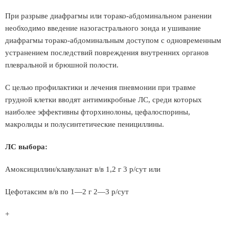
При разрыве диафрагмы или торако-абдоминальном ранении
необходимо введение назогастрального зонда и ушивание
диафрагмы торако-абдоминальным доступом с одновременным
устранением последствий повреждения внутренних органов
плевральной и брюшной полости.
С целью профилактики и лечения пневмонии при травме
грудной клетки вводят антимикробные ЛС, среди которых
наиболее эффективны фторхинолоны, цефалоспорины,
макролиды и полусинтетические пенициллины.
ЛС выбора:
Амоксициллин/клавуланат в/в 1,2 г 3 р/сут или
Цефотаксим в/в по 1—2 г 2—3 р/сут
+