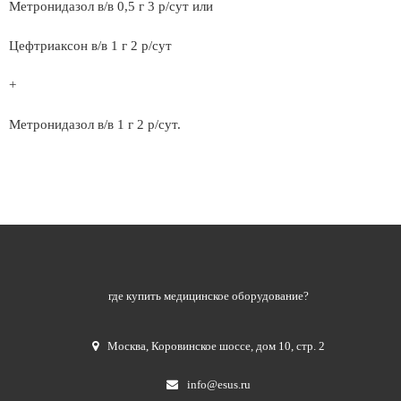
Метронидазол в/в 0,5 г 3 р/сут или
Цефтриаксон в/в 1 г 2 р/сут
+
Метронидазол в/в 1 г 2 р/сут.
где купить медицинское оборудование?
Москва
,
Коровинское шоссе, дом 10, стр. 2
info@esus.ru