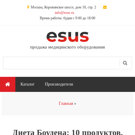
Перейти к основному содержанию
Москва, Коровинское шоссе, дом 10, стр. 2
info@esus.ru
Время работы: будни с 9:00 до 18:00
продажа медицинского оборудования
Поиск
Форма поиска
Главное меню
Каталог
Производители
Вы здесь
Главная
Диета Боудена: 10 продуктов,