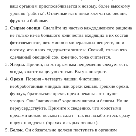
ваш организм приспосабливается к новому, более высокому
уровню "работы". Отличные источники клетчатки: овощи,
фрукты и бобовые.
Сырые овощи
. Сделайте их частью каждодневного рациона
не только из-за большого количества входящих в их состав
фитоэлементов, витаминов и минеральных веществ, но и
потому, что в них содержатся энзимы. Свежий, только что
сделанный овощной сок, конечно, тоже считается.
Ягоды
. Причин, по которым вам непременно следует есть
ягоды, хватит на целую статью. Вы уж поверьте.
Орехи
. Порция - четверть чашки. Фисташки,
необработанный миндаль или орехи кешью, грецкие орехи,
фундук, бразильские орехи, орехи-пеканы - что душе
угодно. Они "напичканы" хорошим жиром и белком. Но не
переусердствуйте. Примите к сведению, что молотыми
орехами можно посыпать салат - так вы позаботитесь сразу
о двух продуктах (орехах и сырых овощах).
Белок
. Он обязательно должен поступать в организм