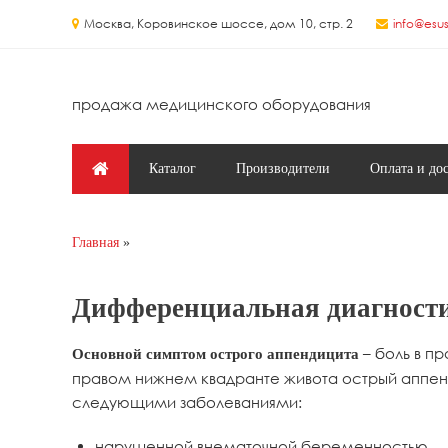
Перейти к основному содержанию
Москва, Коровинское шоссе, дом 10, стр. 2
info@esus
продажа медицинского оборудования
Главное меню
Каталог
Производители
Оплата и до
Главная
Вы здесь
Дифференциальная диагности
– боль в п
Основной симптом острого аппендицита
правом нижнем квадранте живота острый аппе
следующими заболеваниями:
нарушенной внематочной беременностью,