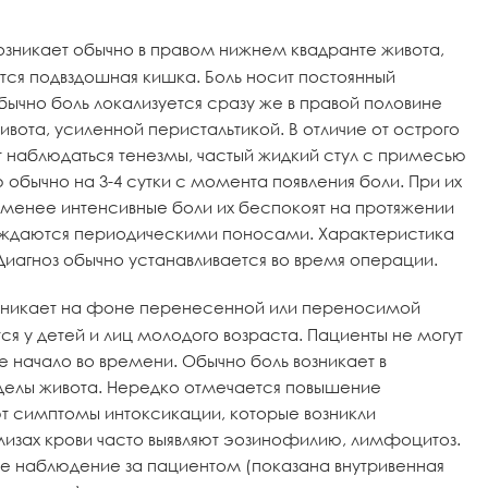
озникает обычно в правом нижнем квадранте живота,
ся подвздошная кишка. Боль носит постоянный
ычно боль локализуется сразу же в правой половине
ота, усиленной перистальтикой. В отличие от острого
т наблюдаться тенезмы, частый жидкий стул с примесью
обычно на 3-4 сутки с момента появления боли. При их
 менее интенсивные боли их беспокоят на протяжении
вождаются периодическими поносами. Характеристика
Диагноз обычно устанавливается во время операции.
озникает на фоне перенесенной или переносимой
 у детей и лиц молодого возраста. Пациенты не могут
ее начало во времени. Обычно боль возникает в
тделы живота. Нередко отмечается повышение
ют симптомы интоксикации, которые возникли
лизах крови часто выявляют эозинофилию, лимфоцитоз.
ое наблюдение за пациентом (показана внутривенная