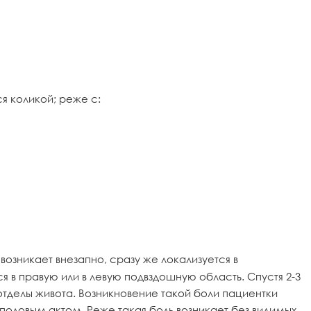
 коликой; реже с:
озникает внезапно, сразу же локализуется в
 в правую или в левую подвздошную область. Спустя 2-3
делы живота. Возникновение такой боли пациентки
 половым актом. Реже такая боль возникает без видимых