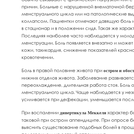
причин. Больные с нарушенной внематочной б
менструального цикла или на патологические вы
коллапсом. Пациентки отмечают давящую боль и
в стационар и в положении сидя. Такая же хара
Последняя наиболее часто наблюдается у молоды
менструации. Боль появляется внезапно и может
кожи, тахикардия, снижение показателей красн
кровотечении.
Боль в правой половине живота при
остром и обос
нижних отделов живота. Заболевание развивает
переохлаждение, длительная работа стоя. Бол
менструального цикла. Чаще наблюдается у нез
усиливается при дефекации, уменьшается после
При воспалении
характер бо
дивертикула Меккеля
таковой при остром аппендиците. При опросе 
выяснить существование подобных болей в про