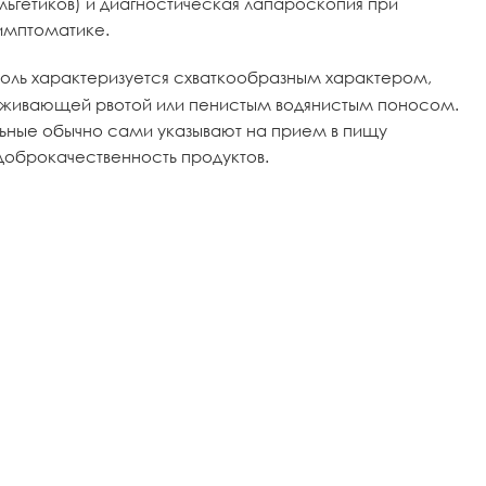
ьгетиков) и диагностическая лапароскопия при
имптоматике.
оль характеризуется схваткообразным характером,
оживающей рвотой или пенистым водянистым поносом.
льные обычно сами указывают на прием в пищу
доброкачественность продуктов.