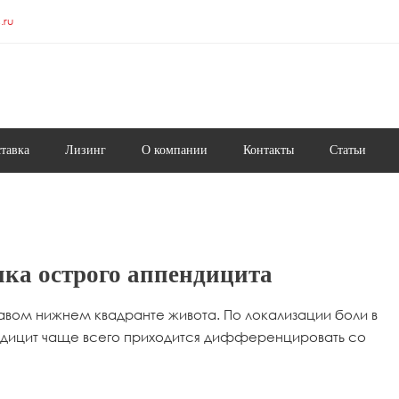
.ru
ставка
Лизинг
О компании
Контакты
Статьи
ка острого аппендицита
равом нижнем квадранте живота. По локализации боли в
ндицит чаще всего приходится дифференцировать со