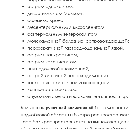
острым аднекситом,
дивертикулитом Меккеля,
болезнью Крона,
мезентериалъным лимфаденитом,
бактериальным энтероколитом,
мочекаменной болезнью, сопровождающейся
перфоративной гастродуоденальной язвой,
острым панкреатитом,
острым холециститом,
нижнедолевой пневмонией,
острой кишечной непроходимостью,
топко-толстокишечной инвагинацией,
капилляротоксикозом,
опухолями слепой и восходящей кишок, и др.
Боль при
беременности в
нарушенной внематочной
надлобковой области и быстро распространяется
часа боль распространяется на вышележащие от
обычно связывают с физической нагрузкой или с