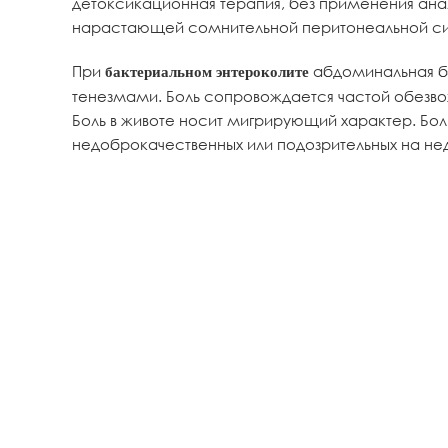
детоксикационная терапия, без применения анал
нарастающей сомнительной перитонеальной с
При
абдоминальная б
бактериальном энтероколите
тенезмами. Боль сопровождается частой обезв
Боль в животе носит мигрирующий характер. Бо
недоброкачественных или подозрительных на не