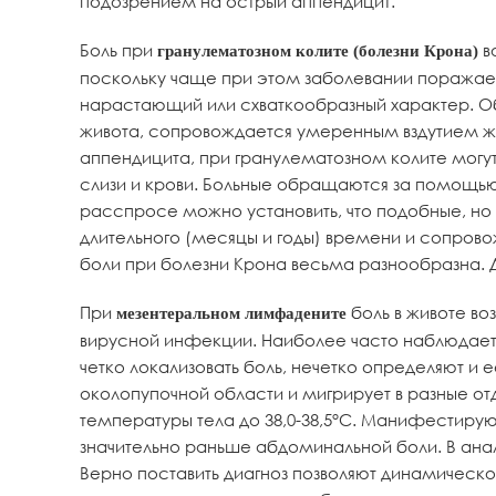
подозрением на острый аппендицит.
Боль при
в
гранулематозном колите (болезни Крона)
поскольку чаще при этом заболевании поражает
нарастающий или схваткообразный характер. Об
живота, сопровождается умеренным вздутием жив
аппендицита, при гранулематозном колите могу
слизи и крови. Больные обращаются за помощью 
расспросе можно установить, что подобные, но
длительного (месяцы и годы) времени и сопро
боли при болезни Крона весьма разнообразна. 
При
боль в животе в
мезентеральном лимфадените
вирусной инфекции. Наиболее часто наблюдается
четко локализовать боль, нечетко определяют и 
околопупочной области и мигрирует в разные о
температуры тела до 38,0-38,5°С. Манифестиру
значительно раньше абдоминальной боли. В ана
Верно поставить диагноз позволяют динамическ