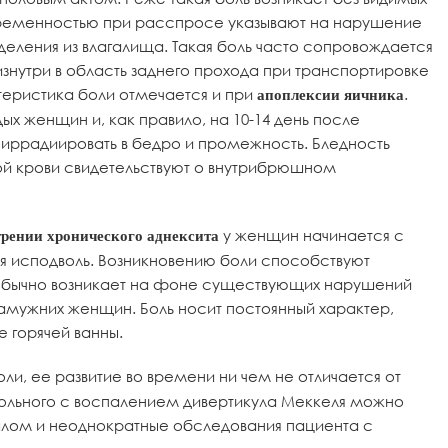
еременностью при расспросе указывают на нарушение
деления из влагалища. Такая боль часто сопровождается
знутри в область заднего прохода при транспортировке
ктеристика боли отмечается и при
.
апоплексии яичника
х женщин и, как правило, на 10-14 день после
 иррадиировать в бедро и промежность. Бледность
ой крови свидетельствуют о внутрибрюшном
у женщин начинается с
трении хронического аднексита
ся исподволь. Возникновению боли способствуют
ь обычно возникает на фоне существующих нарушений
амужних женщин. Боль носит постоянный характер,
 горячей ванны.
ли, ее развитие во времени ни чем не отличается от
больного с воспалением дивертикула Меккеля можно
шлом и неоднократные обследования пациента с