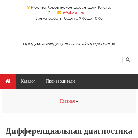
Перейти к основному содержанию
Москва, Коровинское шоссе, дом 10, стр.
2
info@esus.ru
Время работы: будни с 9:00 до 18:00
продажа медицинского оборудования
Поиск
Форма поиска
Главное меню
Каталог
Производители
Вы здесь
Главная
Дифференциальная диагностика