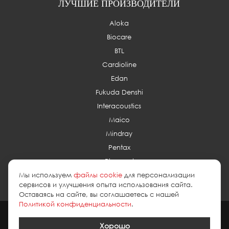
ЛУЧШИЕ ПРОИЗВОДИТЕЛИ
Aloka
Biocare
BTL
Cardioline
Edan
Fukuda Denshi
Interacoustics
Maico
Mindray
Pentax
Planmed
Мы используем
файлы cookie
для персонализации
сервисов и улучшения опыта использования сайта.
Оставаясь на сайте, вы соглашаетесь с нашей
Политикой конфиденциальности
.
2026 © esus.ru
политика в отношении обработки персональных
данных
Хорошо