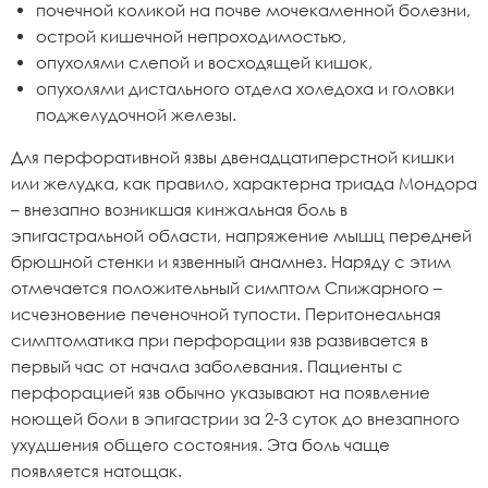
почечной коликой на почве мочекаменной болезни,
острой кишечной непроходимостью,
опухолями слепой и восходящей кишок,
опухолями дистального отдела холедоха и головки
поджелудочной железы.
Для перфоративной язвы двенадцатиперстной кишки
или желудка, как правило, характерна триада Мондора
– внезапно возникшая кинжальная боль в
эпигастральной области, напряжение мышц передней
брюшной стенки и язвенный анамнез. Наряду с этим
отмечается положительный симптом Спижарного –
исчезновение печеночной тупости. Перитонеальная
симптоматика при перфорации язв развивается в
первый час от начала заболевания. Пациенты с
перфорацией язв обычно указывают на появление
ноющей боли в эпигастрии за 2-3 суток до внезапного
ухудшения общего состояния. Эта боль чаще
появляется натощак.