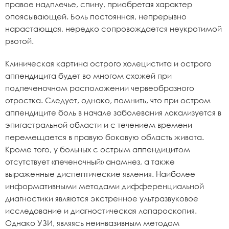
правое надплечье, спину, приобретая характер
опоясывающей. Боль постоянная, непрерывно
нарастающая, нередко сопровождается неукротимой
рвотой.
Клиническая картина острого холецистита и острого
аппендицита будет во многом схожей при
подпеченочном расположении червеобразного
отростка. Следует, однако, помнить, что при остром
аппендиците боль в начале заболевания локализуется в
эпигастральной области и с течением времени
перемещается в правую боковую область живота.
Кроме того, у больных с острым аппендицитом
отсутствует «печеночный» анамнез, а также
выраженные диспептические явления. Наиболее
информативными методами дифференциальной
диагностики являются экстренное ультразвуковое
исследование и диагностическая лапароскопия.
Однако УЗИ, являясь неинвазивным методом