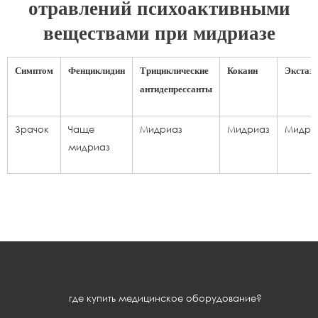
отравлений психоактивными
веществами при мидриазе
Симптом
Фенциклидин
Трициклические
Кокаин
Экстази
антидепрессанты
Зрачок
Чаще
Мидриаз
Мидриаз
Мидри
мидриаз
где купить медицинское оборудование?