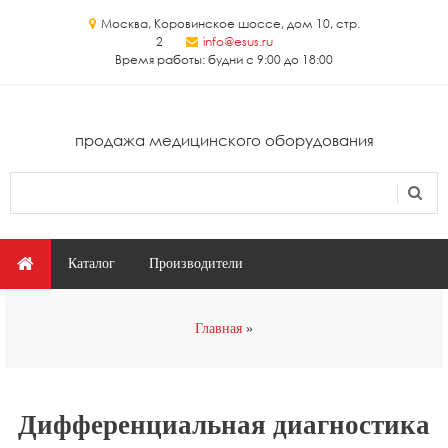
Перейти к основному содержанию
Москва, Коровинское шоссе, дом 10, стр.
2
info@esus.ru
Время работы: будни с 9:00 до 18:00
продажа медицинского оборудования
Поиск
Форма поиска
Главное меню
Каталог
Производители
Вы здесь
Главная
Дифференциальная диагностика