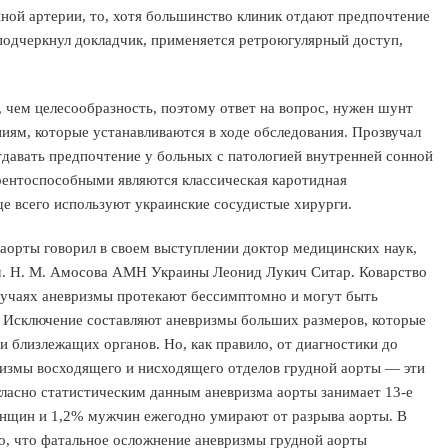
ной артерии, то, хотя большинство клиник отдают предпочтение
 подчеркнул докладчик, применяется ретроюгулярный доступ,
 чем целесообразность, поэтому ответ на вопрос, нужен шунт
ниям, которые устанавливаются в ходе обследования. Прозвучал
тдавать предпочтение у больных с патологией внутренней сонной
рентоспособными являются классическая каротидная
ще всего используют украинские сосудистые хирурги.
аорты говорил в своем выступлении доктор медицинских наук,
м. Н. М. Амосова АМН Украины Леонид Лукич Ситар. Коварство
случаях аневризмы протекают бессимптомно и могут быть
 Исключение составляют аневризмы больших размеров, которые
 близлежащих органов. Но, как правило, от диагностики до
измы восходящего и нисходящего отделов грудной аорты — эти
гласно статистическим данным аневризма аорты занимает 13-е
женщин и 1,2% мужчин ежегодно умирают от разрыва аорты. В
о, что фатальное осложнение аневризмы грудной аорты