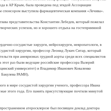
ода в АР Крым, была проведена под эгидой Ассоциации
ым спонсором выступила фармацевтическая компания «Лечива».
лава представительства Константин Лебедев, который пожелал
творческих успехов, но и хорошего отдыха на гостеприимной
рдечно-сосудистые хирурги, нейрохирурги, невропатологи, в
судистой хирургии, профессор Леонид Лукич Ситар, который
ельств при аневризмах грудной аорты среди всех специалистов
а этот раз были ведущие российские профессора Валерий
цинский университет) и Владимир Иванович Коваленко
. Бакулева РАМН).
ого в мире сосудистой хирургии ученого, профессора Ивана
 мае этого года. Его память присутствующие почтили минутой
пространенном атеросклерозе был посвящен доклад доктора