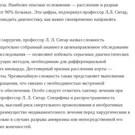
гноза. Наиболее опасные осложнения — расслоение и разрыв
ют 90% больных. Эти цифры, подчеркнул профессор Л.Л. Ситар,
роводить диагностику, как важно своевременно направлять
 хирургии, профессор Л. Л. Ситар назвал сложность
тщательно собранный анамнез и целенаправленное обследование
 исследования — позволяют избежать серьезных диагностических
едущих методов, необходимым для дифференциальной
та миокарда. Достоверный признак расслоения аорты —
орты. Чрезвычайную сложность также представляет выполнение
ращения, что связано с необходимостью экстренной
о обеспечения. Особо следует отметить тактику лечения при
 профессор Л. Л. Ситар. Специфика и распространенность
па, высокий риск смертельного кровоизлияния и необратимых
преимущество медикаментозного лечения перед хирургическим в
лько в случаях разрыва аневризмы или непосредственной его
их конечностей.