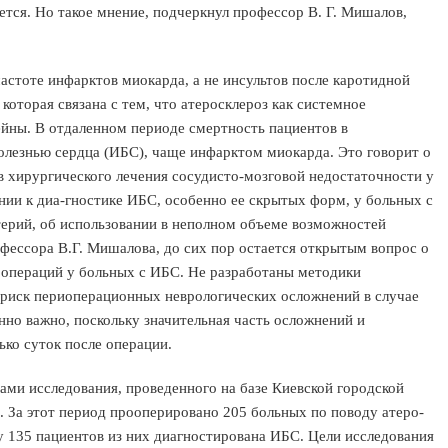
ается. Но такое мнение, подчеркнул профессор В. Г. Мишалов,
частоте инфарктов миокарда, а не инсультов после каротидной
оторая связана с тем, что атеросклероз как системное
ейны. В отдаленном периоде смертность пациентов в
олезнью сердца (ИБС), чаще инфарктом миокарда. Это говорит о
 хирургического лечения сосудисто-мозговой недостаточности у
ии к диа-гностике ИБС, особенно ее скрытых форм, у больных с
ерий, об использовании в неполном объеме возможностей
фессора В.Г. Мишалова, до сих пор остается открытым вопрос о
 операций у больных с ИБС. Не разработаны методики
 риск периоперационных неврологических осложнений в случае
нно важно, поскольку значительная часть осложнений и
ько суток после операции.
ами исследования, проведенного на базе Киевской городской
. За этот период прооперировано 205 больных по поводу атеро-
у 135 пациентов из них диагностирована ИБС. Цели исследования