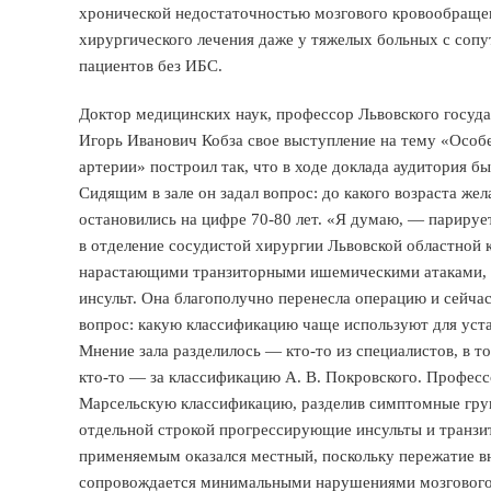
хронической недостаточностью мозгового кровообращен
хирургического лечения даже у тяжелых больных с соп
пациентов без ИБС.
Доктор медицинских наук, профессор Львовского госуда
Игорь Иванович Кобза свое выступление на тему «Особ
артерии» построил так, что в ходе доклада аудитория б
Сидящим в зале он задал вопрос: до какого возраста ж
остановились на цифре 70-80 лет. «Я думаю, — парируе
в отделение сосудистой хирургии Львовской областной к
нарастающими транзиторными ишемическими атаками, у
инсульт. Она благополучно перенесла операцию и сейча
вопрос: какую классификацию чаще используют для уст
Мнение зала разделилось — кто-то из специалистов, в т
кто-то — за классификацию А. В. Покровского. Професс
Марсельскую классификацию, разделив симптомные груп
отдельной строкой прогрессирующие инсульты и транзи
применяемым оказался местный, поскольку пережатие в
сопровождается минимальными нарушениями мозгового 