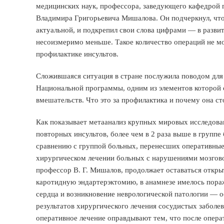
медицинских наук, профессора, заведующего кафедрой 
Владимира Григорьевича Мишалова. Он подчеркнул, что
актуальной, и подкрепил свои слова цифрами — в разви
несоизмеримо меньше. Такое количество операций не мо
профилактике инсультов.
Сложившаяся ситуация в стране послужила поводом для
Национальной программы, одним из элементов которой 
вмешательств. Что это за профилактика и почему она с
Как показывает метаанализ крупных мировых исследован
повторных инсультов, более чем в 2 раза выше в группе
сравнению с группой больных, перенесших оперативные 
хирургическом лечении больных с нарушениями мозгово
профессор В. Г. Мишалов, продолжает оставаться откр
каротидную эндартерэктомию, в анамнезе имелось пора
сердца и возникновение неврологической патологии — 
результатов хирургического лечения сосудистых заболев
оперативное лечение оправдывают тем, что после опера