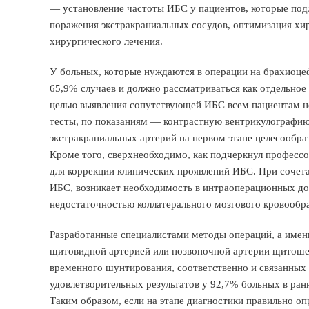
— установление частоты ИБС у пациентов, которые под
поражения экстракраниальных сосудов, оптимизация хир
хирургического лечения.
У больных, которые нуждаются в операции на брахиоце
65,9% случаев и должно рассматриваться как отдельное
целью выявления сопутствующей ИБС всем пациентам н
тесты, по показаниям — контрастную вентрикулографию
экстракраниальных артерий на первом этапе целесообраз
Кроме того, сверхнеобходимо, как подчеркнул профессо
для коррекции клинических проявлений ИБС. При сочет
ИБС, возникает необходимость в интраоперационных до
недостаточностью коллатерального мозгового кровообр
Разработанные специалистами методы операций, а имен
щитовидной артерией или позвоночной артерии щитоше
временного шунтирования, соответственно и связанных 
удовлетворительных результатов у 92,7% больных в ран
Таким образом, если на этапе диагностики правильно о