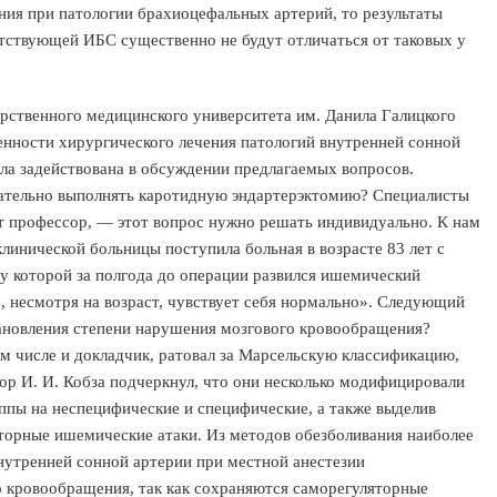
ия при патологии брахиоцефальных артерий, то результаты
утствующей ИБС существенно не будут отличаться от таковых у
рственного медицинского университета им. Данила Галицкого
енности хирургического лечения патологий внутренней сонной
ыла задействована в обсуждении предлагаемых вопросов.
елательно выполнять каротидную эндартерэктомию? Специалисты
т профессор, — этот вопрос нужно решать индивидуально. К нам
линической больницы поступила больная в возрасте 83 лет с
 которой за полгода до операции развился ишемический
с, несмотря на возраст, чувствует себя нормально». Следующий
ановления степени нарушения мозгового кровообращения?
ом числе и докладчик, ратовал за Марсельскую классификацию,
ор И. И. Кобза подчеркнул, что они несколько модифицировали
пы на неспецифические и специфические, а также выделив
торные ишемические атаки. Из методов обезболивания наиболее
нутренней сонной артерии при местной анестезии
кровообращения, так как сохраняются саморегуляторные