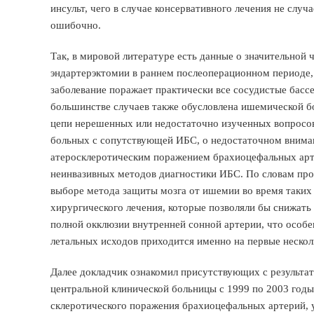
инсульт, чего в случае консервативного лечения не случ
ошибочно.
Так, в мировой литературе есть данные о значительной 
эндартерэктомии в раннем послеоперационном периоде, к
заболевание поражает практически все сосудистые басс
большинстве случаев также обусловлена ишемической б
цепи нерешенных или недостаточно изученных вопросов
больных с сопутствующей ИБС, о недостаточном вниман
атеросклеротическим поражением брахиоцефальных арт
неинвазивных методов диагностики ИБС. По словам про
выборе метода защиты мозга от ишемии во время таких
хирургического лечения, которые позволяли бы снижать
полной окклюзии внутренней сонной артерии, что особе
летальных исходов приходится именно на первые нескол
Далее докладчик ознакомил присутствующих с результат
центральной клинической больницы с 1999 по 2003 годы
склеротического поражения брахиоцефальных артерий, 