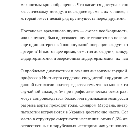
механизмы кровообращения. Что касается доступа к сон
классическому методу, в последнее время в их клинике,
который имеет целый ряд преимуществ перед другими.
Постановка временного шунта — скорее необходимость,
или не нужен, был однозначен: шунт ставится по показа
еще один интересный вопрос, какой операции следует о
артерии? В настоящее время, отметил докладчик, конку
эндартерэктомия и эверсионная эндартерэктомия, их ча
О проблемах диагностики и лечения аневризмы грудной 
профессор Института сердечно-сосудистой хирургии и
данной патологии подтверждается тем, что во многих 
случайной «находкой» при профилактических осмотрах.
могут сопровождаться болью или признаками компрессии
разрыва аорты проходят годы. Синдром Марфана, аневр
патологии встречаются в Украине достаточно часто. Со
место в структуре смертности населения: около 0,6% 
отечественных и зарубежных исследованиях установлен