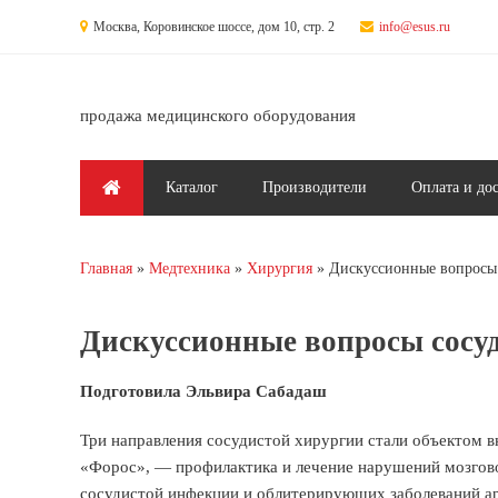
Перейти к основному содержанию
Москва, Коровинское шоссе, дом 10, стр. 2
info@esus.ru
продажа медицинского оборудования
Главное меню
Каталог
Производители
Оплата и до
Главная
Медтехника
Хирургия
Дискуссионные вопросы
Вы здесь
Дискуссионные вопросы сосу
Подготовила Эльвира Сабадаш
Три направления сосудистой хирургии стали объектом в
«Форос», — профилактика и лечение нарушений мозгов
сосудистой инфекции и облитерирующих заболеваний а