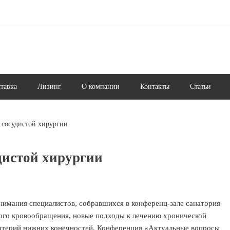
ставка
Лизинг
О компании
Контакты
Статьи
 сосудистой хирургии
дистой хирургии
нимания специалистов, собравшихся в конференц-зале санатория
ого кровообращения, новые подходы к лечению хронической
ртерий нижних конечностей. Конференция «Актуальные вопросы