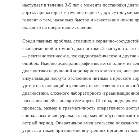
наступает в течение 3-5 лет с момента постановки диа
аорты, при которых в течение первых двух суток умира
говорят о том, насколько быстро и качественно нужно п
больного на оперативное лечение.
Среди главных проблем, стоящих в сердечно-сосудистой
своевременной и точной диагностики. Зачастую только 
— рентгенологическое, эхокардиографическое и другие
ошибок. Именно эхокардиография является одним из в
диагностики нарушений коронарного кровотока, инфарк
визуализация лоскута отслоенной интимы в просвете а
ургентных операций в условиях искусственного кровооб
диагностики, сложного лабораторного и реанимационног
расслаивающейся аневризме аорты III типа, подчеркнул
процесса, размер и травматичность оперативного досту
спинальных и висцеральных поражений обусловливают 
острый период. Оперативное вмешательство показано то
угрозы, а также при ишемии внутренних органов и нижн