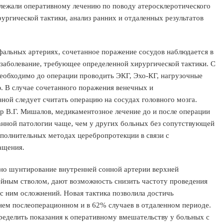
лежали оперативному лечению по поводу атеросклеротического
ургической тактики, анализ ранних и отдаленных результатов
фальных артериях, сочетанное поражение сосудов наблюдается в
 заболевание, требующее определенной хирургической тактики. С
еобходимо до операции проводить ЭКГ, Эхо-КГ, нагрузочные
. В случае сочетанного поражения венечных и
ной следует считать операцию на сосудах головного мозга.
р В.Г. Мишалов, медикаментозное лечение до и после операции
анной патологии чаще, чем у других больных без сопутствующей
полнительных методах церебропротекции в связи с
ащения.
но шунтирование внутренней сонной артерии верхней
йным стволом, дают возможность снизить частоту проведения
с ним осложнений. Новая тактика позволила достичь
нем послеоперационном и в 62% случаев в отдаленном периоде.
пределить показания к оперативному вмешательству у больных с