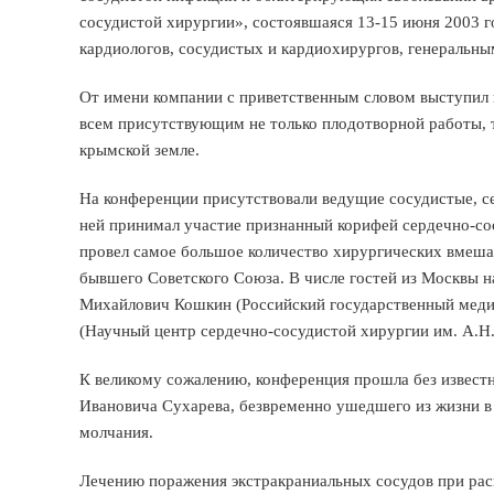
сосудистой хирургии», состоявшаяся 13-15 июня 2003 г
кардиологов, сосудистых и кардиохирургов, генеральн
От имени компании с приветственным словом выступил г
всем присутствующим не только плодотворной работы, 
крымской земле.
На конференции присутствовали ведущие сосудистые, се
ней принимал участие признанный корифей сердечно-со
провел самое большое количество хирургических вмешат
бывшего Советского Союза. В числе гостей из Москвы н
Михайлович Кошкин (Российский государственный меди
(Научный центр сердечно-сосудистой хирургии им. А.Н
К великому сожалению, конференция прошла без известн
Ивановича Сухарева, безвременно ушедшего из жизни в
молчания.
Лечению поражения экстракраниальных сосудов при рас