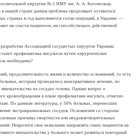
госпитальной хирургии № 2 НМУ им. А. А. Богомольца
 в нашей стране данная проблема продолжает оставаться
тых странах в год выполняются сотни операций, в Украине —
жет ни спасти пациентов, ни способствовать действенной
 разработки Ассоциацией сосудистых хирургов Украины
станет профилактика инсультов путем хирургических
толь необходима?
ий, продолжительность жизни и количество осложнений, то есть
 больных, которым проводилось консервативное лечение, по
вмешательства на сосудах головы. Однако вопрос о
го кровообращения в плане профилактики инсульта, отметил
ытым. По данным литературы, у 50% больных, перенесших
жение экстракраниальных сосудов. Осложнения со стороны
основные причины смертности или неудовлетворительных
аний. Неврологи свое нежелание направлять таких пациентов на
тивного вмешательства у больного может развиться повторный