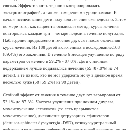
связью. Эффективность терапии контролировалась
электромиографией, а так же измерениями уродинамики. В
начале исследования дети получали лечение еженедельно. Затем
по мере того, как пациенты осваивали метод, курсы лечения
повторялись каждые три – четыре недели в течение полугодия.
Наблюдение продолжено в течение двух лет после окончания
курса лечения. Из 188 детей включенных в исследование,168
(89.4%) его закончили. В течение 6 месяцев улучшение по ряду
параметров отмечено в 59.2% - 87.8%. Дети с ночным
недержанием лучше поддавались лечению (65 [87.8%] из 74
детей), а те из них, кто не мог удержать мочу в дневное время
несколько хуже (58 [59.2%] из 98 детей).
Стойкий эффект от лечения в течение двух лет варьировал от
53.1% до 87.3%. Частота улучшения при ночном диурезе,
мочеиспускание «стаккато» (то есть прерывистое
мочеиспускание), дискинезия детрузорных сфинктеров
(detrusor-sphincter dyssynergia -DSD), везикулоуретральный
рефлюкс и количество инфекций мочевых путей возросло, но не