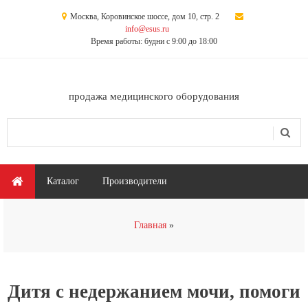
Перейти к основному содержанию
Москва, Коровинское шоссе, дом 10, стр. 2
info@esus.ru
Время работы: будни с 9:00 до 18:00
продажа медицинского оборудования
Поиск
Форма поиска
Главное меню
Каталог
Производители
Вы здесь
Главная
Дитя с недержанием мочи, помоги