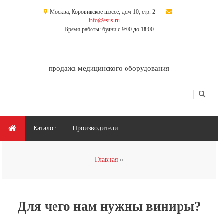
Перейти к основному содержанию
Москва, Коровинское шоссе, дом 10, стр. 2
info@esus.ru
Время работы: будни с 9:00 до 18:00
продажа медицинского оборудования
Поиск
Форма поиска
Главное меню
Каталог
Производители
Вы здесь
Главная
Для чего нам нужны виниры?