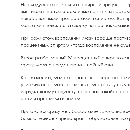
Не следует отказываться от спирта и при уже с
вытягивают гной многослойные повязки из неско
лекарственными препаратами и спиртом. Вот пр
мазью Вишневского, а сверху на нее накладыва
При рожистом воспалении мази вообще противоп
процентным спиртом - тогда воспаление не буде
Втрое разбавленный 96-процентный спирт полезно
сразу, можно предотвратить гнойный отит.
К сожалению, мало кто знает, что спирт- это 
условиях он поможет снизить температуру грудн
и грудь своему пациенту, но не накрывайте его 
кожи и организма в целом.
При ожогах сразу же обработайте кожу спиртом.
боль, а главное - предотвратит образование пузы