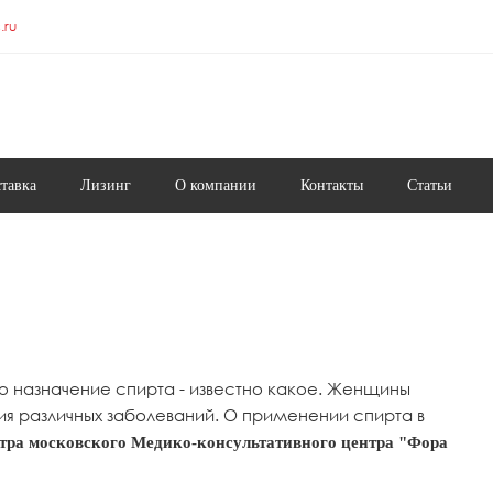
.ru
ставка
Лизинг
О компании
Контакты
Статьи
но назначение спирта - известно какое. Женщины
ния различных заболеваний. О применении спирта в
тра московского Медико-консультативного центра "Фора