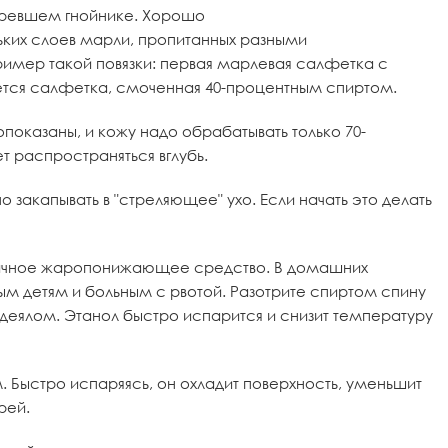
озревшем гнойнике. Хорошо
льких слоев марли, пропитанных разными
имер такой повязки: первая марлевая салфетка с
ется салфетка, смоченная 40-процентным спиртом.
оказаны, и кожу надо обрабатывать только 70-
т распространяться вглубь.
 закапывать в "стреляющее" ухо. Если начать это делать
отличное жаропонижающее средство. В домашних
ым детям и больным с рвотой. Разотрите спиртом спину
одеялом. Этанол быстро испарится и снизит температуру
 Быстро испаряясь, он охладит поверхность, уменьшит
рей.