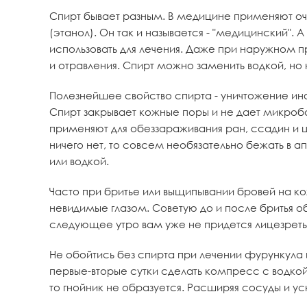
Спирт бывает разным. В медицине применяют оч
(этанол). Он так и называется - "медицинский". А
использовать для лечения. Даже при наружном пр
и отравления. Спирт можно заменить водкой, но
Полезнейшее свойство спирта - уничтожение инф
Спирт закрывает кожные поры и не дает микроб
применяют для обеззараживания ран, ссадин и ц
ничего нет, то совсем необязательно бежать в 
или водкой.
Часто при бритье или выщипывании бровей на ко
невидимые глазом. Советую до и после бритья о
следующее утро вам уже не придется лицезреть
Не обойтись без спирта при лечении фурункула 
первые-вторые сутки сделать компресс с водко
то гнойник не образуется. Расширяя сосуды и у