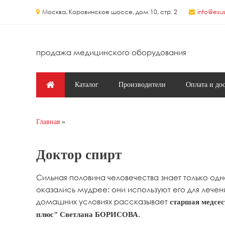
Перейти к основному содержанию
Москва, Коровинское шоссе, дом 10, стр. 2
info@esus
продажа медицинского оборудования
Главное меню
Каталог
Производители
Оплата и до
Главная
Вы здесь
Доктор спирт
Сильная половина человечества знает только од
оказались мудрее: они используют его для лече
домашних условиях рассказывает
старшая медсес
.
плюс" Светлана БОРИСОВА