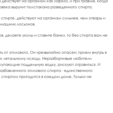
действует на организм как наркоз, и при травме, когда
века выручит полстакана разведенного спирта.
 спирте, действуют на организм сильнее, чем отвары и
омашних лосьонов.
в, делаете уколы и ставите банки, то без спирта вам не
ть от этилового. Он чрезвычайно опасен: прием внутрь в
- к летальному исходу. Неразборчивые любители
купающие поддельную водку, рискуют отравиться. И
разбавленного этилового спирта - единственного
о спиртом пригодится в каждом доме. Только не