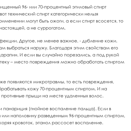
ищенный 96- или 70-процентный этиловый спирт
 вот технический спирт категорически нельзя
именении могут быть ожоги, а если спирт всосется, то
 настоящей, а не суррогатом.
екции. Другое, не менее важное, - дубление кожи.
ам выбраться наружу. Благодаря этим свойствам его
арапин. И если вы случайно порезались, а под рукой
аптеку – место повреждения можно обработать спиртом
же появляются микротравмы, то есть повреждения,
брабатывать кожу 70-процентным спиртом. И на
 противные прыщи на месте удаленных волос.
и панариция (гнойное воспаление пальца). Если в
й или наполовину разведенным 96-процентным спиртом,
скоряя кровоток, этанол рассосет воспаление.