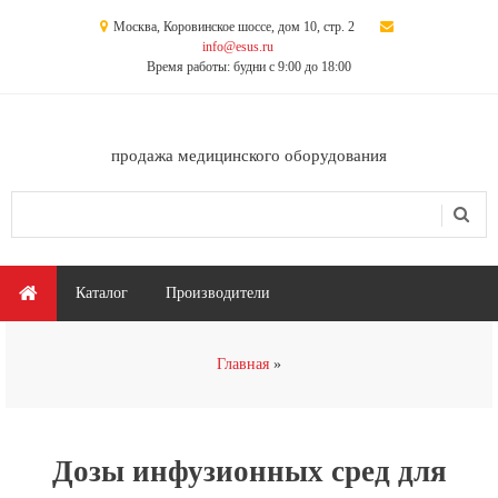
Перейти к основному содержанию
Москва, Коровинское шоссе, дом 10, стр. 2
info@esus.ru
Время работы: будни с 9:00 до 18:00
продажа медицинского оборудования
Поиск
Форма поиска
Главное меню
Каталог
Производители
Вы здесь
Главная
Дозы инфузионных сред для