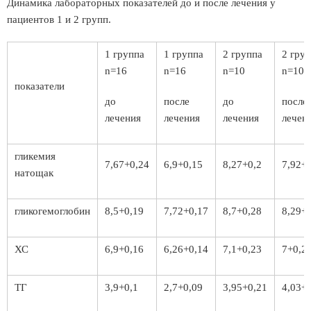
Динамика лабораторных показателей до и после лечения у
пациентов 1 и 2 групп.
1 группа
1 группа
2 группа
2 гру
n=16
n=16
n=10
n=10
показатели
до
после
до
после
лечения
лечения
лечения
лечен
гликемия
7,67+0,24
6,9+0,15
8,27+0,2
7,92+
натощак
гликогемоглобин
8,5+0,19
7,72+0,17
8,7+0,28
8,29+
ХС
6,9+0,16
6,26+0,14
7,1+0,23
7+0,2
ТГ
3,9+0,1
2,7+0,09
3,95+0,21
4,03+