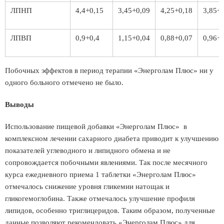
ЛПНП
4,4+0,15
3,45+0,09
4,25+0,18
3,85+
ЛПВП
0,9+0,4
1,15+0,04
0,88+0,07
0,96+
Побочных эффектов в период терапии «Энерголам Плюс» ни у
одного больного отмечено не было.
Выводы
Использование пищевой добавки «Энерголам Плюс» в
комплексном лечении сахарного диабета приводит к улучшению
показателей углеводного и липидного обмена и не
сопровождается побочными явлениями. Так после месячного
курса ежедневного приема 1 таблетки «Энерголам Плюс»
отмечалось снижение уровня гликемии натощак и
гликогемоглобина. Также отмечалось улучшение профиля
липидов, особенно триглицеридов. Таким образом, полученные
данные позволяют рекомендовать «Энерголам Плюс» для