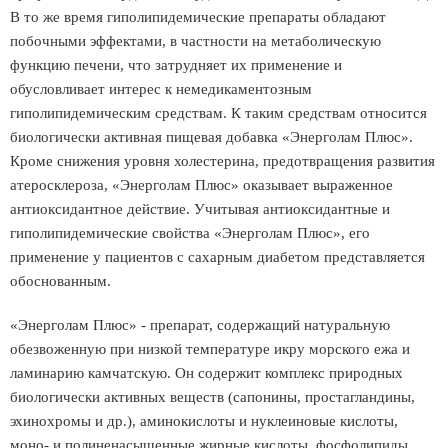
В то же время гиполипидемические препараты обладают
побочными эффектами, в частности на метаболическую
функцию печени, что затрудняет их применение и
обусловливает интерес к немедикаментозным
гиполипидемическим средствам. К таким средствам относится
биологически активная пищевая добавка «Энерголам Плюс».
Кроме снижения уровня холестерина, предотвращения развития
атеросклероза, «Энерголам Плюс» оказывает выраженное
антиоксидантное действие. Учитывая антиоксидантные и
гиполипидемические свойства «Энерголам Плюс», его
применение у пациентов с сахарным диабетом представляется
обоснованным.
«Энерголам Плюс» - препарат, содержащий натуральную
обезвоженную при низкой температуре икру морского ежа и
ламинарию камчатскую. Он содержит комплекс природных
биологически активных веществ (сапонины, простагландины,
эхинохромы и др.), аминокислоты и нуклеиновые кислоты,
моно- и полиненасыщенные жирные кислоты, фосфолипиды,