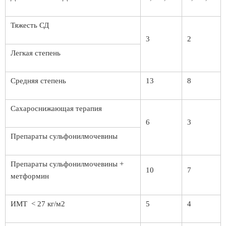
Тяжесть СД
3
2
Легкая степень
Средняя степень
13
8
Сахароснижающая терапия
6
3
Препараты сульфонилмочевины
Препараты сульфонилмочевины +
10
7
метформин
ИМТ < 27 кг/м2
5
4