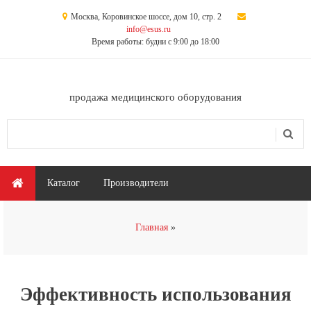
Перейти к основному содержанию
Москва, Коровинское шоссе, дом 10, стр. 2
info@esus.ru
Время работы: будни с 9:00 до 18:00
продажа медицинского оборудования
Поиск
Форма поиска
Главное меню
Каталог
Производители
Вы здесь
Главная
Эффективность использования