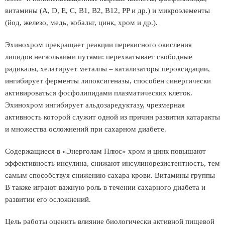
витамины (A, D, E, C, B1, B2, B12, PP и др.) и микроэлементы
(йод, железо, медь, кобальт, цинк, хром и др.).
Эхинохром прекращает реакции перекисного окисления
липидов несколькими путями: перехватывает свободные
радикалы, хелатирует металлы – катализаторы пероксидации,
ингибирует ферменты липоксигеназы, способен синергически
активироваться фосфолипидами плазматических клеток.
Эхинохром ингибирует альдозаредуктазу, чрезмерная
активность которой служит одной из причин развития катаракты
и множества осложнений при сахарном диабете.
Содержащиеся в «Энерголам Плюс» хром и цинк повышают
эффективность инсулина, снижают инсулинорезистентность, тем
самым способствуя снижению сахара крови. Витамины группы
В также играют важную роль в течении сахарного диабета и
развитии его осложнений.
Цель работы оценить влияние биологически активной пищевой