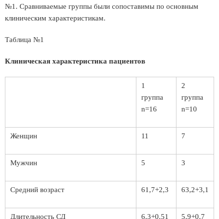
№1. Сравниваемые группы были сопоставимы по основным
клиническим характеристикам.
Таблица №1
Клиническая характеристика пациентов
1
2
группа
группа
n=16
n=10
Женщин
11
7
Мужчин
5
3
Средний возраст
61,7+2,3
63,2+3,1
Длительность СД
6,3+0,51
5,9+0,7