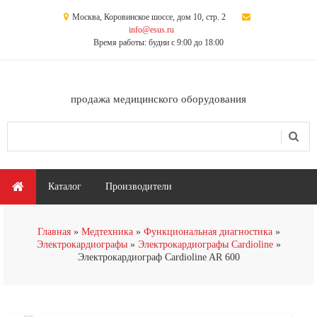
Перейти к основному содержанию
Москва, Коровинское шоссе, дом 10, стр. 2
info@esus.ru
Время работы: будни с 9:00 до 18:00
продажа медицинского оборудования
Поиск
Форма поиска
Главное меню
Каталог
Производители
Главная
Медтехника
Функциональная диагностика
Электрокардиографы
Электрокардиографы Cardioline
Электрокардиограф Cardioline AR 600