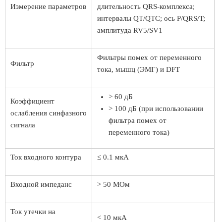
Измерение параметров
длительность QRS-комплекса;
интервалы QT/QTC; ось P/QRS/T;
амплитуда RV5/SV1
Фильтры помех от переменного
Фильтр
тока, мышц (ЭМГ) и DFT
> 60 дБ
Коэффициент
> 100 дБ (при использовании
ослабления синфазного
фильтра помех от
сигнала
переменного тока)
Ток входного контура
≤ 0.1 мкА
Входной импеданс
> 50 МОм
Ток утечки на
< 10 мкА