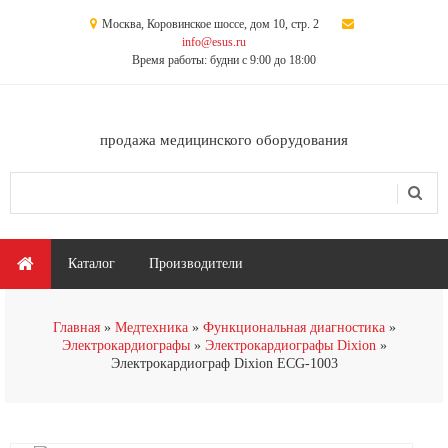
Перейти к основному содержанию
Москва, Коровинское шоссе, дом 10, стр. 2
info@esus.ru
Время работы: будни с 9:00 до 18:00
продажа медицинского оборудования
Поиск
Форма поиска
Главное меню
Каталог
Производители
Главная
Медтехника
Функциональная диагностика
Электрокардиографы
Электрокардиографы Dixion
Электрокардиограф Dixion ECG-1003