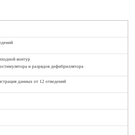
едений
входной контур
остимулятора и разрядов дефибриллятора
страция данных от 12 отведений