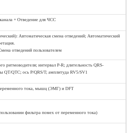
 3 канала + Отведение для ЧСС
ческий): Автоматическая смена отведений; Автоматический
ретация.
Смена отведений пользователем
го ритмоводителя; интервал P-R; длительность QRS-
лы QT/QTC; ось P/QRS/T; амплитуда RV5/SV1
переменного тока, мышц (ЭМГ) и DFT
спользовании фильтра помех от переменного тока)