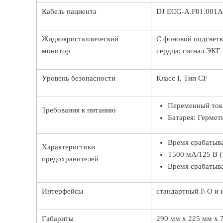
Кабель пациента
DJ ECG-A.F01.001
Жидкокристаллический
С фоновой подсветк
монитор
сердца; сигнал ЭКГ
Уровень безопасности
Класс I, Тип CF
Переменный ток:
Требования к питанию
Батарея: Гермети
Время срабатыва
Характеристики
Т500 мА/125 В (
предохранителей
Время срабатыва
Интерфейсы
стандартный I\ O и
Габариты
290 мм х 225 мм х 