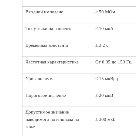
Входной импеданс
> 50 МОм
Ток утечки на пациента
< 10 мкА
Временная константа
≥ 3.2 с
Частотная характеристика
От 0.05 до 150 Гц
Уровень шума
< 15 мкВp-p
Пороговое значение
≤ 20 мкВ
Допустимое значение
наводимого потенциала на
± 300 мкВ
коже