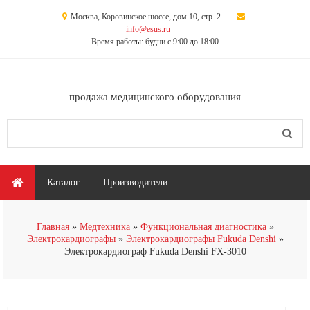
Перейти к основному содержанию
Москва, Коровинское шоссе, дом 10, стр. 2
info@esus.ru
Время работы: будни с 9:00 до 18:00
продажа медицинского оборудования
Поиск
Форма поиска
Главное меню
Каталог
Производители
Главная
Медтехника
Функциональная диагностика
Электрокардиографы
Электрокардиографы Fukuda Denshi
Электрокардиограф Fukuda Denshi FX-3010