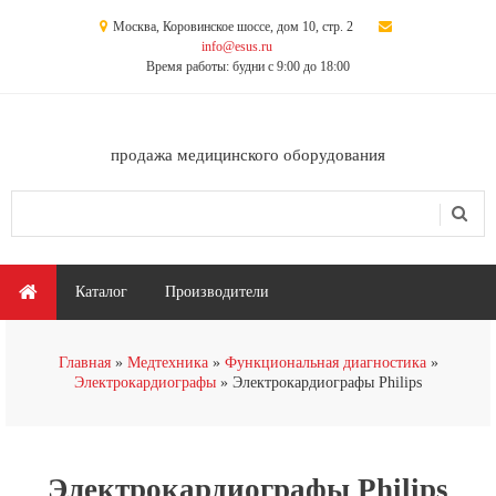
Перейти к основному содержанию
Москва, Коровинское шоссе, дом 10, стр. 2
info@esus.ru
Время работы: будни с 9:00 до 18:00
продажа медицинского оборудования
Поиск
Форма поиска
Главное меню
Каталог
Производители
Вы здесь
Главная
Медтехника
Функциональная диагностика
Электрокардиографы
Электрокардиографы Philips
Электрокардиографы Philips