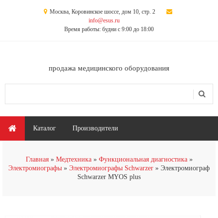
Перейти к основному содержанию
Москва, Коровинское шоссе, дом 10, стр. 2
info@esus.ru
Время работы: будни с 9:00 до 18:00
продажа медицинского оборудования
Поиск
Форма поиска
Главное меню
Каталог
Производители
Главная
Медтехника
Функциональная диагностика
Электромиографы
Электромиографы Schwarzer
Электромиограф
Schwarzer MYOS plus