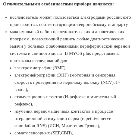
Отличительными особенностями прибора являются:
исследователь может пользоваться электродами российского
производства, соответствующими европейскому стандарту
максимальный набор исследовательских и аналитических
программ, позволяющий решить любые диагностические
задачи у больных с заболеваниями периферической нервной
системы и спинного мозга. В MYOS plus представлены
протоколы исследований для
электромиографии (ЭМГ),
электронейрографии (ЭНГ) (моторная и сенсорная
скорость проведения по нервному волокну (NCV), F-
волна),
стимуляционных тестов (H-рефлекс и мигательный
рефлекс),
изучения нервномышечных контактов в процессе
итерационной стимуляции нерва (repetitive nerve
stimulation RNS) (ИСН, Миастения Грэвис),
соматосенсорных (SEP,СВП),