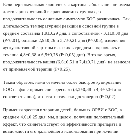
Если первоначальная клиническая картина заболевания не имела
достоверных отличий в сравниваемых группах, то
продолжительность основных симптомов БОС различалась. Так,
длительность температурной реакции в основной группе в
среднем составила 1,9±0,29 дня, в сопоставимой - 3,1±0,30 дня
(Р<0,01), одышки 2,9±0,26 и 3,7±0,21 дня (Р<0,05), изменения
аускультативной картины в легких в среднем сохранялись в
течение 4,8±0,38 и 6,5±0,78 (Р<0,05) дня). В то же время,
продолжительность кашля (6,6±0,51 и 7,4±0,71 дня) не зависела
от применяемой терапии (Р>0,25).
Таким образом, нами отмечено более быстрое купирование
БОС на фоне применения эреспала (3,3±0,38 и 4,3±0,36 дня
соответственно), что статистически достоверно (Р<0,02).
Применяя эреспал в терапии детей, больных ОРВИ с БОС, в
среднем 4,0±0,25 дня, мы, в целом, получили положительный
эффект, что свидетельствует об эффективности препарата и
возможности его дальнейшего использования при лечении