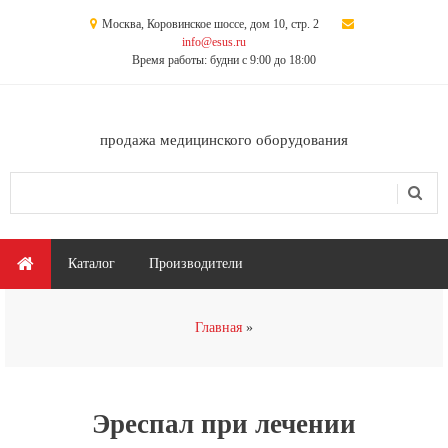
Перейти к основному содержанию
Москва, Коровинское шоссе, дом 10, стр. 2
info@esus.ru
Время работы: будни с 9:00 до 18:00
продажа медицинского оборудования
Поиск
Форма поиска
Главное меню
Каталог
Производители
Вы здесь
Главная
Эреспал при лечении