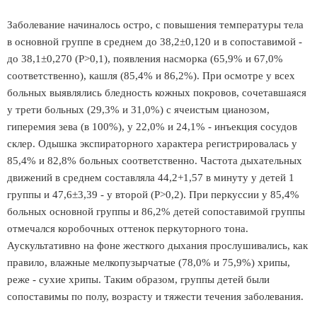
Заболевание начиналось остро, с повышения температуры тела
в основной группе в среднем до 38,2±0,120 и в сопоставимой -
до 38,1±0,270 (Р>0,1), появления насморка (65,9% и 67,0%
соответственно), кашля (85,4% и 86,2%). При осмотре у всех
больных выявлялись бледность кожных покровов, сочетавшаяся
у трети больных (29,3% и 31,0%) с ячеистым цианозом,
гиперемия зева (в 100%), у 22,0% и 24,1% - инъекция сосудов
склер. Одышка экспираторного характера регистрировалась у
85,4% и 82,8% больных соответственно. Частота дыхательных
движений в среднем составляла 44,2+1,57 в минуту у детей 1
группы и 47,6±3,39 - у второй (Р>0,2). При перкуссии у 85,4%
больных основной группы и 86,2% детей сопоставимой группы
отмечался коробочных оттенок перкуторного тона.
Аускультативно на фоне жесткого дыхания прослушивались, как
правило, влажные мелкопузырчатые (78,0% и 75,9%) хрипы,
реже - сухие хрипы. Таким образом, группы детей были
сопоставимы по полу, возрасту и тяжести течения заболевания.