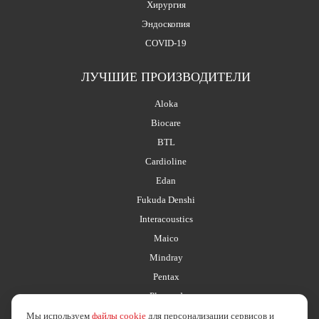
Хирургия
Эндоскопия
COVID-19
ЛУЧШИЕ ПРОИЗВОДИТЕЛИ
Aloka
Biocare
BTL
Cardioline
Edan
Fukuda Denshi
Interacoustics
Maico
Mindray
Pentax
Planmed
Мы используем
файлы cookie
для персонализации сервисов и