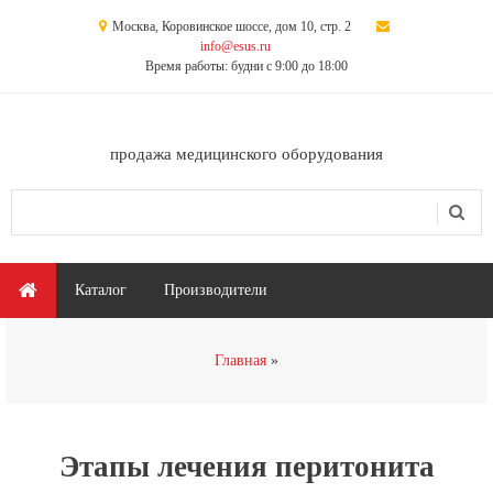
Перейти к основному содержанию
Москва, Коровинское шоссе, дом 10, стр. 2
info@esus.ru
Время работы: будни с 9:00 до 18:00
продажа медицинского оборудования
Поиск
Форма поиска
Главное меню
Каталог
Производители
Вы здесь
Главная
Этапы лечения перитонита