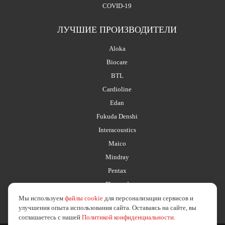
COVID-19
ЛУЧШИЕ ПРОИЗВОДИТЕЛИ
Aloka
Biocare
BTL
Cardioline
Edan
Fukuda Denshi
Interacoustics
Maico
Mindray
Pentax
Planmed
Мы используем
файлы cookie
для персонализации сервисов и
улучшения опыта использования сайта. Оставаясь на сайте, вы
соглашаетесь с нашей
Политикой конфиденциальности
.