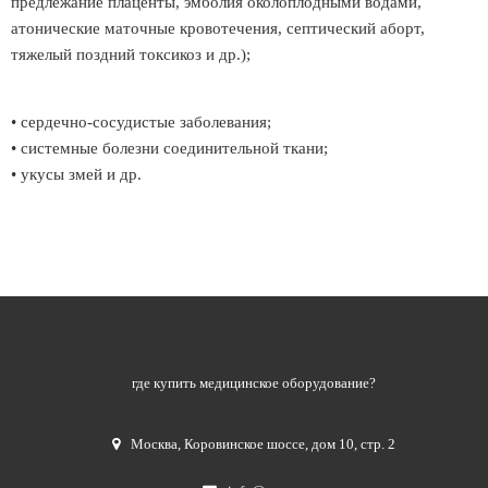
предлежание плаценты, эмболия околоплодными водами,
атонические маточные кровотечения, септический аборт,
тяжелый поздний токсикоз и др.);
• сердечно-сосудистые заболевания;
• системные болезни соединительной ткани;
• укусы змей и др.
где купить медицинское оборудование?
Москва
,
Коровинское шоссе, дом 10, стр. 2