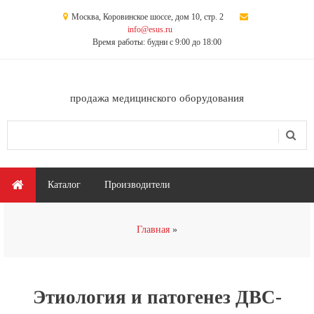
Перейти к основному содержанию
Москва, Коровинское шоссе, дом 10, стр. 2
info@esus.ru
Время работы: будни с 9:00 до 18:00
продажа медицинского оборудования
Поиск
Форма поиска
Главное меню
Каталог
Производители
Вы здесь
Главная
Этиология и патогенез ДВС-