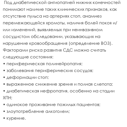
Под диабетической ангиопатией нижних конечностей
понимают наличие таких клинических признаков, как
отсутствие пульса на артериях стоп, анамнез
перемежающейся хромоты, наличия болей покоя и/
или изменений, выявляемых при неинвазивном
сосудистом обследовании, указывающих на
нарушение кровообращения (определение ВОЗ).
Факторами риска развития СДС можно считать
следующие состояния:
• периферическая полинейропатия;
• заболевания периферических сосудов;
• деформации стоп;
• выраженное снижение зрения и полная слепота;
• диабетическая нефропатия, особенно на стадии
ХПН;
• одинокое проживание пожилых пациентов;
• злоупотребление алкоголем;
• курение.