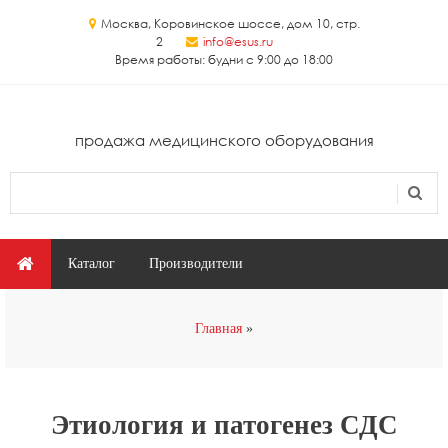
Перейти к основному содержанию
Москва, Коровинское шоссе, дом 10, стр.
2
info@esus.ru
Время работы: будни с 9:00 до 18:00
продажа медицинского оборудования
Поиск
Форма поиска
Главное меню
Каталог
Производители
Вы здесь
Главная
Этиология и патогенез СДС