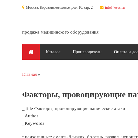
Перейти к основному содержанию
Москва, Коровинское шоссе, дом 10, стр. 2
info@esus.ru
продажа медицинского оборудования
Главное меню
Каталог
Производители
Оплата и до
Главная
Вы здесь
Факторы, провоцирующие па
_Title Факторы, провоцирующие панические атаки
_Author
_Keywords
• психогенные: смерть близких, болезнь, развод, неприятн