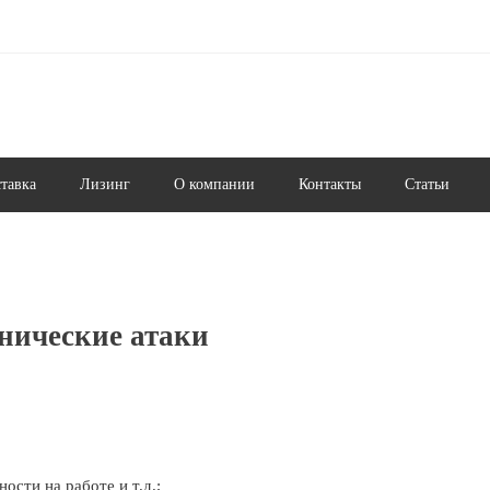
ставка
Лизинг
О компании
Контакты
Статьи
нические атаки
ости на работе и т.д.;