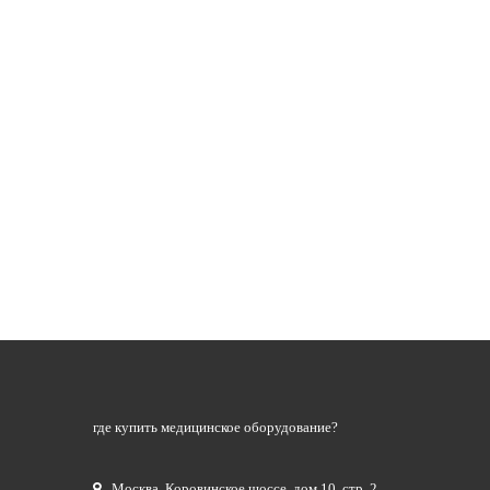
где купить медицинское оборудование?
Москва
,
Коровинское шоссе, дом 10, стр. 2