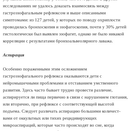
исследованиях не удалось доказать взаимосвязь между
гастроэзофагальным рефлюксом и выше описанными
симптомами: из 127 детей, у которых по поводу охриплости
проводилась бронхоскопия и эзофагоскопия, почти у 30% детей
гистологически был выявлен эзофагит, однако не было никакой
корреляции с результатами бронхоальвеолярного лаважа.
Аспирация
Особенно пораженными этим осложнением
гастроэзофагального рефлюкса оказываются дети с
нейромышечными проблемами и отставанием умственного
развития. Здесь часто бывает трудно провести различие,
аспирируется ли пища первично в связи с нарушением глотания,
или вторично, при рефлюксе с соответствующей высотой
подъема. Следует различать аспирацию большими количест-
вами от оккультных или тихих рецидивирующих
микроаспираций, которые часто происходят во сне, когда