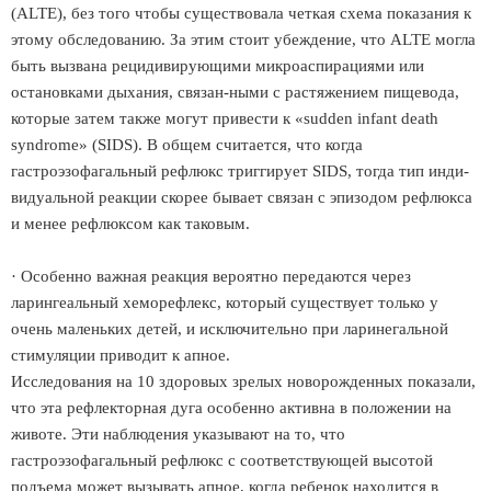
(ALTE), без того чтобы существовала четкая схема показания к
этому обследованию. За этим стоит убеждение, что ALTE могла
быть вызвана рецидивирующими микроаспирациями или
остановками дыхания, связан-ными с растяжением пищевода,
которые затем также могут привести к «sudden infant death
syndrome» (SIDS). В общем считается, что когда
гастроэзофагальный рефлюкс триггирует SIDS, тогда тип инди-
видуальной реакции скорее бывает связан с эпизодом рефлюкса
и менее рефлюксом как таковым.
· Особенно важная реакция вероятно передаются через
ларингеальный хеморефлекс, который существует только у
очень маленьких детей, и исключительно при ларинегальной
стимуляции приводит к апное.
Исследования на 10 здоровых зрелых новорожденных показали,
что эта рефлекторная дуга особенно активна в положении на
животе. Эти наблюдения указывают на то, что
гастроэзофагальный рефлюкс с соответствующей высотой
подъема может вызывать апное, когда ребенок находится в