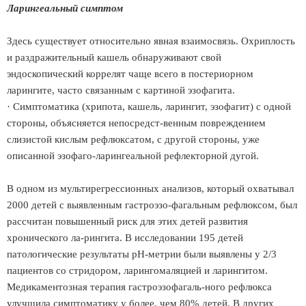
Ларингеальный симптом
Здесь существует относительно явная взаимосвязь. Охриплость
и раздражительный кашель обнаруживают свой
эндоскопический коррелят чаще всего в постериорном
ларингите, часто связанным с картиной эзофагита.
· Симптоматика (хрипота, кашель, ларингит, эзофагит) с одной
стороны, объясняется непосредст-венным повреждением
слизистой кислым рефлюксатом, с другой стороны, уже
описанной эзофаго-ларингеальной рефлекторной дугой.
В одном из мультирегрессионных анализов, который охватывал
2000 детей с выявленным гастроэзо-фагальным рефлюксом, был
рассчитан повышенный риск для этих детей развития
хронического ла-рингита. В исследовании 195 детей
патологические результаты рН-метрии были выявлены у 2/3
пациентов со стридором, ларингомаляцией и ларингитом.
Медикаментозная терапия гастроэзофагаль-ного рефлюкса
улучшила симптоматику у более, чем 80% детей. В других