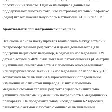
положении на животе. Однако имеющиеся данные не
поддерживают гипотезу того, что гастроэзофагальный реф-люкс
(один) играет значительную роль в этиологии ALTE или SIDS.
Бронхиальная астма/хронический кашель
Все снова и снова постулируется взаимосвязь между астмой и
гастроэзофагальным рефлюксом и да-же доказывается для
подгрупп пациентов: например, в одном из исследований 139
детей с астмой у 40% была выявлена патологическая рН-метрия
и улучшение симптомов астмы с помощью консерва-тивного
или хирургического лечения. В исследовании 72 взрослых у 1/3
астматиков были выявлены макроскопически определяемые
изменения на слизистой пищевода. У них с помощью
медикаментоз-ной терапии рефлюкса удалось значительно
улучшить симптомы и уменьшить потребность в меди-цинских
препаратах. На продолжительном исследовании 62 взрослых
пациентов с астмой с эзофаго-скопически выявляемыми