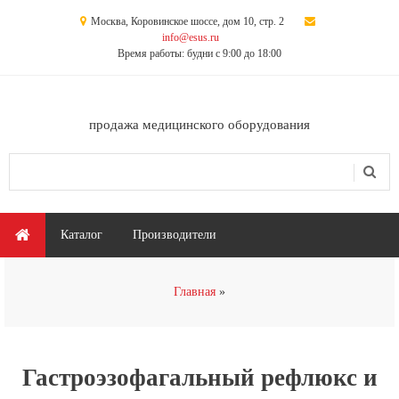
Перейти к основному содержанию
Москва, Коровинское шоссе, дом 10, стр. 2
info@esus.ru
Время работы: будни с 9:00 до 18:00
продажа медицинского оборудования
Поиск
Форма поиска
Главное меню
Каталог
Производители
Вы здесь
Главная
Гастроэзофагальный рефлюкс и