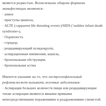
является редкостью.
Возможными общими формами
манифестации являются:
· апное
· приступы цианоза,
· ALTE («apparent life threating event»)/SIDS (‘sudden infant death
syndrome»),
· Охриплость
· стридор,
· рецидивирующий псевдокрупп,
· аспирационная пневмония, кашель,
· бронхиальная обструкция,
· бронхиальная астма
Имеются указание на то, что
гастроэзофагальный
рефлюксможет вызывать легочные заболевания:
· Аспирация больших количеств пищи или рецидивирующие
тихие аспирации являются явными прямыми
непосредственными поражениями и раздражениями слизистой.