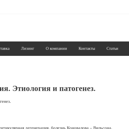
ставка
Лизинг
О компании
Контакты
Статьи
я. Этиология и патогенез.
генез.
ентикулярная дегенерация, болезнь Коновалова – Вильсона,