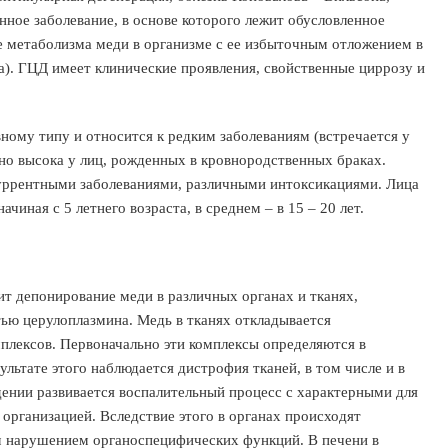
нное заболевание, в основе которого лежит обусловленное
 метаболизма меди в организме с ее избыточным отложением в
га). ГЦД имеет клинические проявления, свойственные циррозу и
ному типу и относится к редким заболеваниям (встречается у
но высока у лиц, рожденных в кровнородственных браках.
куррентными заболеваниями, различными интоксикациями. Лица
чиная с 5 летнего возраста, в среднем – в 15 – 20 лет.
жит депонирование меди в различных органах и тканях,
ью церулоплазмина. Медь в тканях откладывается
лексов. Первоначально эти комплексы определяются в
ультате этого наблюдается дистрофия тканей, в том числе и в
ении развивается воспалительный процесс с характерными для
 организацией. Вследствие этого в органах происходят
м нарушением органоспецифических функций. В печени в