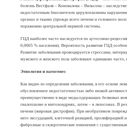
болезнь Вестфаля – Коновалова – Вильсона – наследстве
недостаточным биосинтезом церулоплазмина нарушение
органах и тканях (прежде всего печени и головного моз
поражению центральной нервной системы.
ГЦД наиболее часто наследуется по аутосомно-рецессив
0,0005 % населения). Вероятность развития ГЦД особен
Развитие заболевания провоцируется стрессами, интер
мужского и женского пола заболевают одинаково часто, на
Этиология и патогенез
Как видно из определения заболевания, в его основе ле
обусловленное недостаточностью либо низкой активност
преимущественно в виде медьсодержащих белковых комп
гиалоплазме и митохондриях, затем – в лизосомах. В рез
печени (жировая дистрофия). При необратимом поврежд
него экссудацией, клеточной реакцией, пролиферацией и
фиброзные и склеротические изменения с существенны