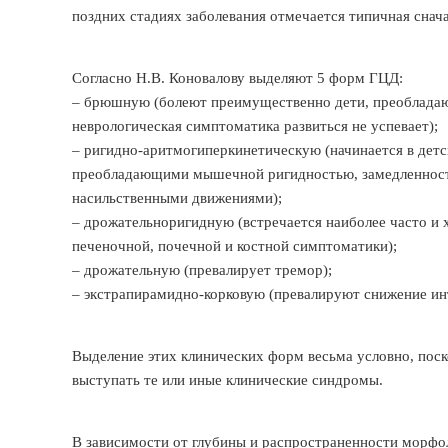
поздних стадиях заболевания отмечается типичная снача
Согласно Н.В. Коновалову выделяют 5 форм ГЦД:
– брюшную (болеют преимущественно дети, преобладаю
неврологическая симптоматика развиться не успевает);
– ригидно-аритмогиперкинетическую (начинается в детс
преобладающими мышечной ригидностью, замедленност
насильственными движениями);
– дрожательноригидную (встречается наиболее часто и 
печеночной, почечной и костной симптоматики);
– дрожательную (превалирует тремор);
– экстрапирамидно-корковую (превалируют снижение ин
Выделение этих клинических форм весьма условно, поск
выступать те или иные клинические синдромы.
В зависимости от глубины и распространенности морфо