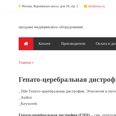
Перейти к основному содержанию
Москва, Коровинское шоссе, дом 10, стр. 2
info@esus.ru
продажа медицинского оборудования
Главное меню
Каталог
Производители
Оплата и до
Главная
Вы здесь
Гепато-церебральная дистрофи
_Title Гепато-церебральная дистрофия. Этиология и пато
_Author
_Keywords
Гепато-церебральная дистрофия (ГЦЦ)
– син. гепатол