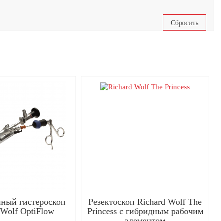
ный гистероскоп
Резектоскоп Richard Wolf The
 Wolf OptiFlow
Princess с гибридным рабочим
элементом