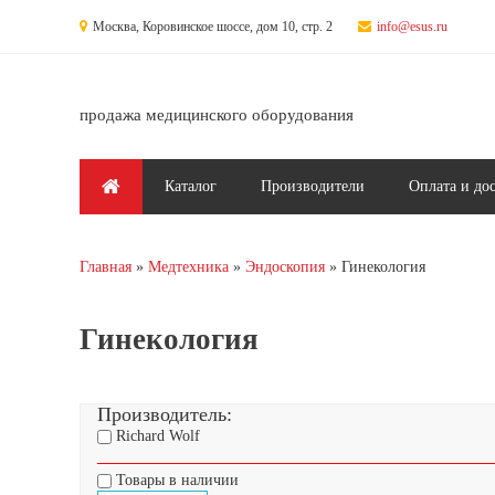
Перейти к основному содержанию
Москва, Коровинское шоссе, дом 10, стр. 2
info@esus.ru
продажа медицинского оборудования
Главное меню
Каталог
Производители
Оплата и до
Главная
Медтехника
Эндоскопия
Гинекология
Вы здесь
Гинекология
Производитель:
Richard Wolf
Товары в наличии