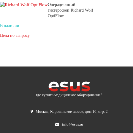
Операционный
гистероскоп Richard Wolf
OptiFlow
В наличии
Цена по запросу
где купить медицинское оборудование?
Москва
,
Коровинское шоссе, дом 10, стр. 2
info@esus.ru