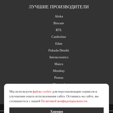
ЛУЧШИЕ ПРОИЗВОДИТЕЛИ
Aloka
Biocare
BTL
Cardioline
Edan
Fukuda Denshi
Interacoustics
Maico
Mindray
Pentax
Planmed
Мы используем
файлы cookie
для персонализации сервисов и
улучшения опыта использования сайта. Оставаясь на сайте, вы
соглашаетесь с нашей
Политикой конфиденциальности
.
2026 © esus.ru
политика в отношении обработки персональных данных
Хорошо