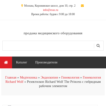
Перейти к основному содержанию
Москва, Коровинское шоссе, дом 10, стр. 2
info@esus.ru
Время работы: будни с 9:00 до 18:00
продажа медицинского оборудования
Поиск
Форма поиска
Главное меню
Каталог
Производители
Главная
Медтехника
Эндоскопия
Гинекология
Гинекология
Richard Wolf
Резектоскоп Richard Wolf The Princess с гибридным
рабочим элементом