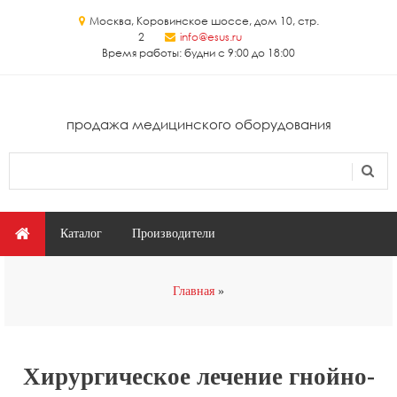
Перейти к основному содержанию
Москва, Коровинское шоссе, дом 10, стр.
2
info@esus.ru
Время работы: будни с 9:00 до 18:00
продажа медицинского оборудования
Поиск
Форма поиска
Главное меню
Каталог
Производители
Вы здесь
Главная
Хирургическое лечение гнойно-