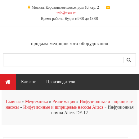
Перейти к основному содержанию
Москва, Коровинское шоссе, дом 10, стр. 2
info@esus.ru
Время работы: будни с 9:00 до 18:00
продажа медицинского оборудования
Поиск
Форма поиска
Главное меню
Каталог
Производители
Главная
Медтехника
Реанимация
Инфузионные и шприцевые
насосы
Инфузионные и шприцевые насосы Aitecs
Инфузионная
помпа Aitecs DF-12