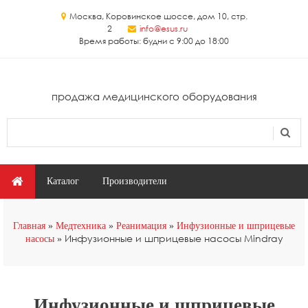
Перейти к основному содержанию
Москва, Коровинское шоссе, дом 10, стр.
2
info@esus.ru
Время работы: будни с 9:00 до 18:00
продажа медицинского оборудования
Поиск
Форма поиска
Главное меню
Каталог
Производители
Вы здесь
Главная
Медтехника
Реанимация
Инфузионные и шприцевые
Инфузионные и шприцевые насосы Mindray
насосы
Инфузионные и шприцевые