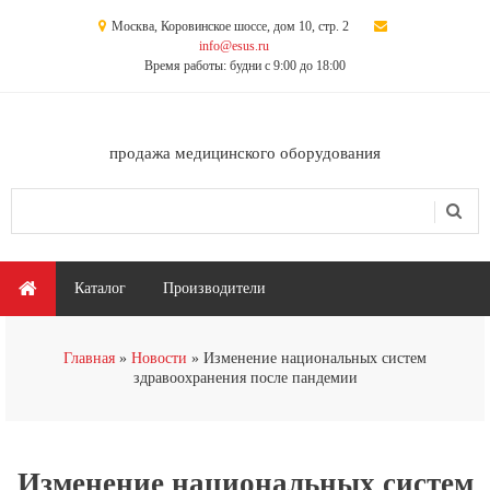
Перейти к основному содержанию
Москва, Коровинское шоссе, дом 10, стр. 2
info@esus.ru
Время работы: будни с 9:00 до 18:00
продажа медицинского оборудования
Поиск
Форма поиска
Главное меню
Каталог
Производители
Вы здесь
Главная
Новости
Изменение национальных систем
здравоохранения после пандемии
Изменение национальных систем