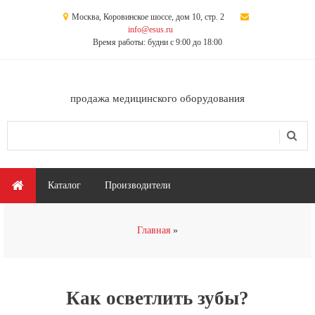
Перейти к основному содержанию
Москва, Коровинское шоссе, дом 10, стр. 2
info@esus.ru
Время работы: будни с 9:00 до 18:00
продажа медицинского оборудования
Поиск
Форма поиска
Главное меню
Каталог
Производители
Вы здесь
Главная
Как осветлить зубы?