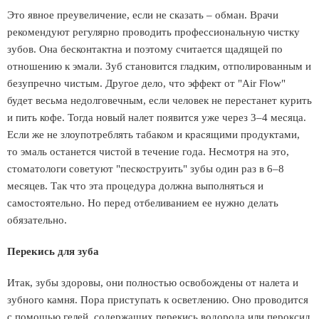
Это явное преувеличение, если не сказать – обман. Врачи
рекомендуют регулярно проводить профессиональную чистку
зубов. Она бесконтактна и поэтому считается щадящей по
отношению к эмали. Зуб становится гладким, отполированным и
безупречно чистым. Другое дело, что эффект от "Air Flow"
будет весьма недолговечным, если человек не перестанет курить
и пить кофе. Тогда новый налет появится уже через 3–4 месяца.
Если же не злоупотреблять табаком и красящими продуктами,
то эмаль останется чистой в течение года. Несмотря на это,
стоматологи советуют "пескоструить" зубы один раз в 6–8
месяцев. Так что эта процедура должна выполняться и
самостоятельно. Но перед отбеливанием ее нужно делать
обязательно.
Перекись для зуба
Итак, зубы здоровы, они полностью освобождены от налета и
зубного камня. Пора приступать к осветлению. Оно проводится
с помощью гелей, содержащих перекись водорода или пероксид