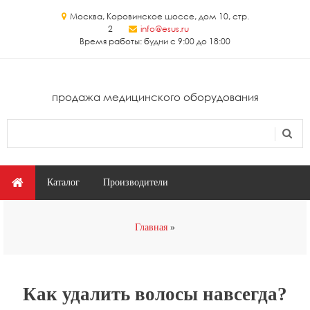
Перейти к основному содержанию
Москва, Коровинское шоссе, дом 10, стр.
2
info@esus.ru
Время работы: будни с 9:00 до 18:00
продажа медицинского оборудования
Поиск
Форма поиска
Главное меню
Каталог
Производители
Вы здесь
Главная
Как удалить волосы навсегда?