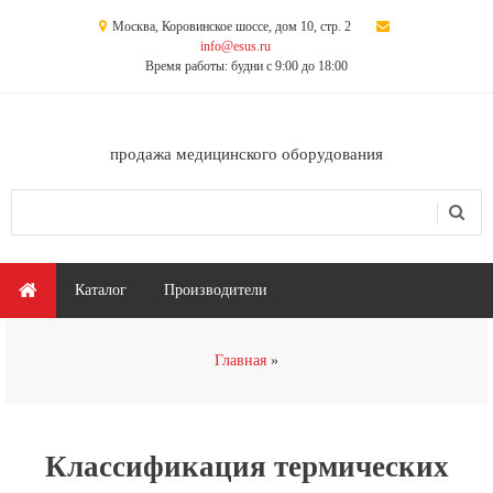
Перейти к основному содержанию
Москва, Коровинское шоссе, дом 10, стр. 2
info@esus.ru
Время работы: будни с 9:00 до 18:00
продажа медицинского оборудования
Поиск
Форма поиска
Главное меню
Каталог
Производители
Вы здесь
Главная
Классификация термических