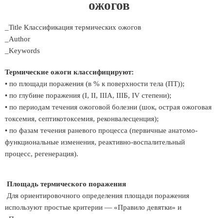
ожогов
_Title Классификация термических ожогов
_Author
_Keywords
Термические ожоги классифицируют:
• по площади поражения (в % к поверхности тела (ПТ));
• по глубине поражения (I, II, IIIA, IIIБ, IV степени);
• по периодам течения ожоговой болезни (шок, острая ожоговая
токсемия, септикотоксемия, реконвалесценция);
• по фазам течения раневого процесса (первичные анатомо-
функциональные изменения, реактивно-воспалительный
процесс, регенерация).
Площадь термического поражения
Для ориентировочного определения площади поражения
используют простые критерии — «Правило девятки» и