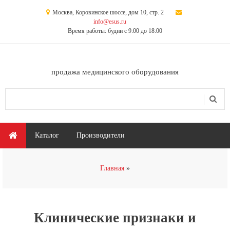
Перейти к основному содержанию
Москва, Коровинское шоссе, дом 10, стр. 2
info@esus.ru
Время работы: будни с 9:00 до 18:00
продажа медицинского оборудования
Поиск
Форма поиска
Главное меню
Каталог
Производители
Вы здесь
Главная
Клинические признаки и