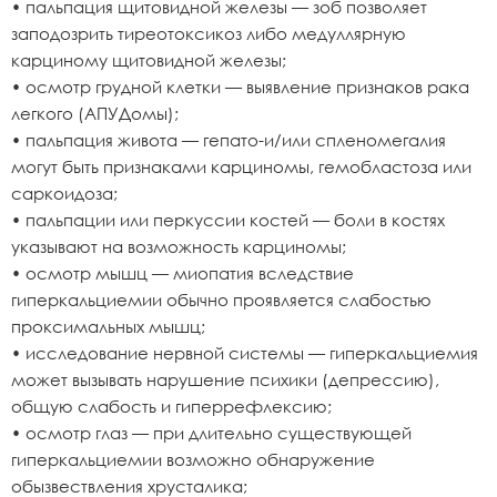
• пальпация щитовидной железы — зоб позволяет
заподозрить тиреотоксикоз либо медуллярную
карциному щитовидной железы;
• осмотр грудной клетки — выявление признаков рака
легкого (АПУДомы);
• пальпация живота — гепато-и/или спленомегалия
могут быть признаками карциномы, гемобластоза или
саркоидоза;
• пальпации или перкуссии костей — боли в костях
указывают на возможность карциномы;
• осмотр мышц — миопатия вследствие
гиперкальциемии обычно проявляется слабостью
проксимальных мышц;
• исследование нервной системы — гиперкальциемия
может вызывать нарушение психики (депрессию),
общую слабость и гиперрефлексию;
• осмотр глаз — при длительно существующей
гиперкальциемии возможно обнаружение
обызвествления хрусталика;