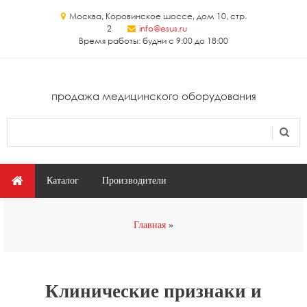
Перейти к основному содержанию
Москва, Коровинское шоссе, дом 10, стр.
2
info@esus.ru
Время работы: будни с 9:00 до 18:00
продажа медицинского оборудования
Поиск
Форма поиска
Главное меню
Каталог
Производители
Вы здесь
Главная
Клинические признаки и