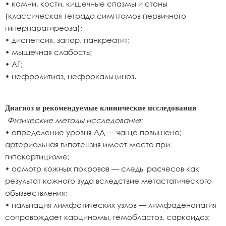
• камни, кости, кишечные спазмы и стоны
(классическая тетрада симптомов первичного
гиперпаратиреоза);
• диспепсия, запор, панкреатит;
• мышечная слабость;
• АГ;
• нефролитиаз, нефрокальциноз.
Диагноз и рекомендуемые клинические исследования
Физические методы исследования:
• определение уровня АД — чаще повышено;
артериальная гипотензия имеет место при
гипокортицизме;
• осмотр кожных покровов — следы расчесов как
результат кожного зуда вследствие метастатического
обызвествления;
• пальпация лимфатических узлов — лимфаденопатия
сопровождает карциномы, гемобластоз, саркоидоз;