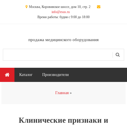
Перейти к основному содержанию
Москва, Коровинское шоссе, дом 10, стр. 2
info@esus.ru
Время работы: будни с 9:00 до 18:00
продажа медицинского оборудования
Поиск
Форма поиска
Главное меню
Каталог
Производители
Вы здесь
Главная
Клинические признаки и