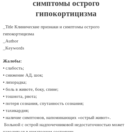
симптомы острого
гипокортицизма
_Title Клинические признаки и симптомы острого
гипокортицизма
_Author
_Keywords
Жалобы:
• слабость;
• снижение АД, шок;
• лихорадка;
• боль в животе, боку, спине;
• тошнота, рвота;
• потеря сознания, спутанность сознания;
• тахикардия;
• наличие симптомов, напоминающих «острый живот».
Больной с острой надпочечниковой недостаточностью может
находиться в коматозном состоянии.