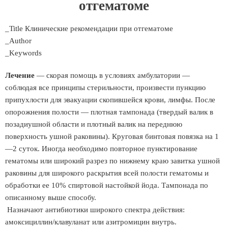
отгематоме
_Title Клинические рекомендации при отгематоме
_Author
_Keywords
Лечение
— скорая помощь в условиях амбулатории —
соблюдая все принципы стерильности, произвести пункцию
припухлости для эвакуации скопившейся крови, лимфы. После
опорожнения полости — плотная тампонада (твердый валик в
позадиушной области и плотный валик на переднюю
поверхность ушной раковины). Круговая бинтовая повязка на 1
—2 суток. Иногда необходимо повторное пунктирование
гематомы или широкий разрез по нижнему краю завитка ушной
раковины для широкого раскрытия всей полости гематомы и
обработки ее 10% спиртовой настойкой йода. Тампонада по
описанному выше способу.
Назначают антибиотики широкого спектра действия:
амоксициллин/клавуланат или азитромицин внутрь.