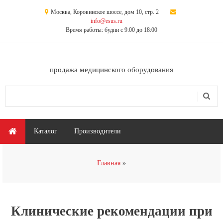
Перейти к основному содержанию
Москва, Коровинское шоссе, дом 10, стр. 2
info@esus.ru
Время работы: будни с 9:00 до 18:00
продажа медицинского оборудования
Поиск
Форма поиска
Главное меню
Каталог
Производители
Вы здесь
Главная
Клинические рекомендации при