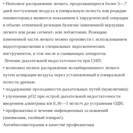
• Неполное расправление легкого, продолжающееся более 5—7
дней поступление воздуха в плевральную полость или рецидив
пневмоторакса являются показанием к хирургической операции
в объеме атипичной резекции буллезно измененной верхушки
легкого или реже сегмент- или лобэктомии. Резекцию
измененной части легкого можно произвести с использованием
видеоторакоскопии и специальных эндоскопических
инструментов, в том числе и сшивающих аппаратов.
Лечение дыхательной недостаточности при СНП:
• возможно полное расправление коллабированного легкого
путем аспирации воздуха через установленный в плевральной
полости дренаж;
• поддержание проходимости дыхательных путей (муколитики);
• улучшение рО2 при острой дыхательной недостаточности
введением алмитрина в/в 0,36—1 мг/кг/ч до устранения ОДН;
• профилактика и лечение инфекционных осложнений
(пневмония, гнойный плеврит).
Антибиотикотерапия в качестве профилактики