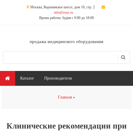
Перейти к основному содержанию
Москва, Коровинское шоссе, дом 10, стр. 2
info@esus.ru
Время работы: будни с 9:00 до 18:00
продажа медицинского оборудования
Поиск
Форма поиска
Главное меню
Каталог
Производители
Вы здесь
Главная
Клинические рекомендации при