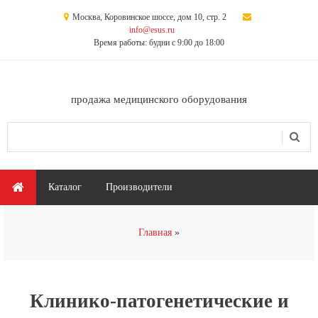
Перейти к основному содержанию
Москва, Коровинское шоссе, дом 10, стр. 2
info@esus.ru
Время работы: будни с 9:00 до 18:00
продажа медицинского оборудования
Поиск
Форма поиска
Главное меню
Каталог
Производители
Вы здесь
Главная
Клинико-патогенетические и