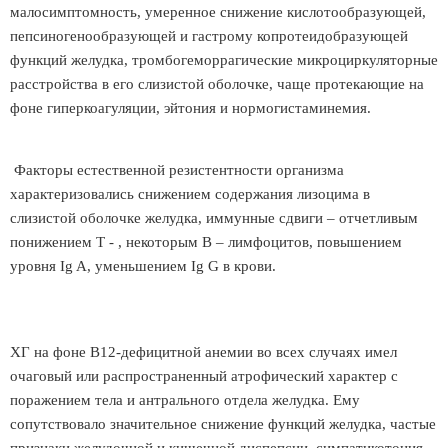
малосимптомность, умеренное снижение кислотообразующей,
пепсиногенообразующей и гастрому копротеидобразующей
функций желудка, тромбогеморрагические микроциркуляторные
расстройства в его слизистой оболочке, чаще протекающие на
фоне гиперкоагуляции, эйтония и нормогистаминемия.
Факторы естественной резистентности организма
характеризовались снижением содержания лизоцима в
слизистой оболочке желудка, иммунные сдвиги – отчетливым
понижением Т - , некоторым В – лимфоцитов, повышением
уровня Ig A, уменьшением Ig G в крови.
ХГ на фоне В12-дефицитной анемии во всех случаях имел
очаговый или распространенный атрофический характер с
поражением тела и антрального отдела желудка. Ему
сопутствовало значительное снижение функций желудка, частые